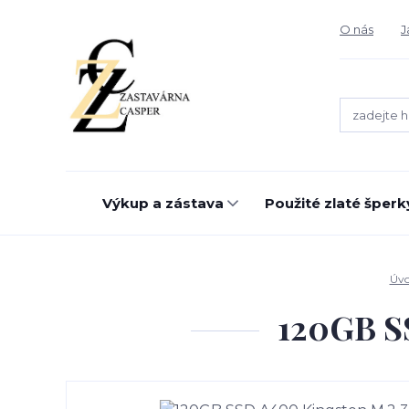
O nás
J
Výkup a zástava
Použité zlaté šperk
Úv
120GB S