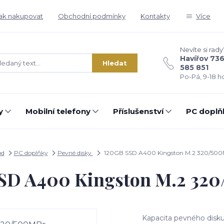
ak nakupovat
Obchodní podmínky
Kontakty
Více
Nevíte si rady
Havířov 73
Hledat
585 851
Po-Pá, 9-18 ho
y
Mobilní telefony
Příslušenství
PC doplň
od
PC doplňky
Pevné disky
120GB SSD A400 Kingston M.2 320/50
SD A400 Kingston M.2 32
Kapacita pevného disku