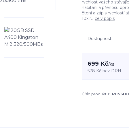
rychlost vašeho stávaj
načítání a přenosu opr
čtení a zápis rychlostí 
10x r...
celý popis
Dostupnost
699 Kč
/
ks
578 Kč
bez DPH
Číslo produktu:
PCSSD