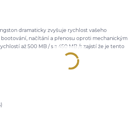
ingston dramaticky zvyšuje rychlost vašeho
 bootování, načítání a přenosu oproti mechanickým
chlostí až 500 MB / s a 450 MB /s zajistí že je tento
)