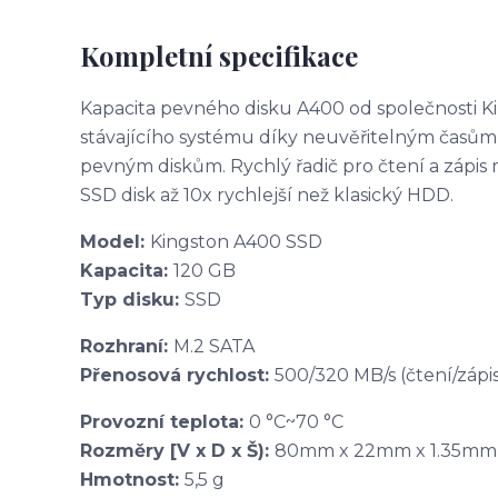
Kompletní specifikace
Kapacita pevného disku A400 od společnosti K
stávajícího systému díky neuvěřitelným časům
pevným diskům. Rychlý řadič pro čtení a zápis ry
SSD disk až 10x rychlejší než klasický HDD.
Model:
Kingston A400 SSD
Kapacita:
120 GB
Typ disku:
SSD
Rozhraní:
M.2 SATA
Přenosová rychlost:
500/320 MB/s (čtení/zápis
Provozní teplota:
0 °C~70 °C
Rozměry [V x D x Š):
80mm x 22mm x 1.35mm
Hmotnost:
5,5 g