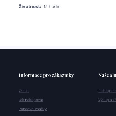
Životnost:
1M hodin
Informace pro zákazníky
Naše sl
O nás
E-shop se
Jak nakupovat
Výkup a z
Puncovní značky