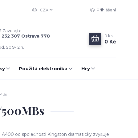
CZK
Přihlášení
? Zavolejte.
0
ks
6 232 307 Ostrava 778
0 Kč
d. So 9-12 h.
ky
Použitá elektronika
Hry
0MBs
0/500MBs
 A400 od společnosti Kingston dramaticky zvyšuje