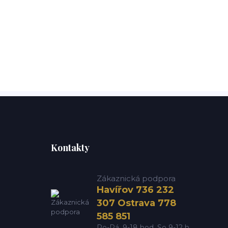
Kontakty
Zákaznická podpora
Havířov 736 232
307 Ostrava 778
585 851
Po-Pá, 9-18 hod. So 9-12 h.