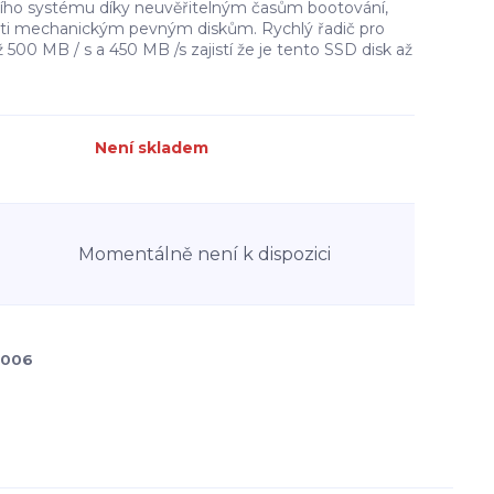
ícího systému díky neuvěřitelným časům bootování,
oti mechanickým pevným diskům. Rychlý řadič pro
až 500 MB / s a 450 MB /s zajistí že je tento SSD disk až
Není skladem
Momentálně není k dispozici
0006