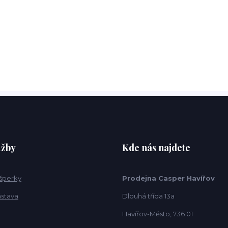
užby
Kde nás najdete
 šperky
Prodejna Casper Havířov
ástava
Dlouhá třída 13a
Havířov-Město, 736 01