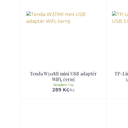
Tenda W311MI mini USB adaptér
TP-Li
WiFi, černý
3
Skladem 1 ks
289 Kč
/
ks