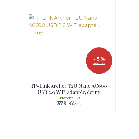
- 5 %
399 Kč
TP-Link Archer T2U Nano AC600
USB 2.0 WiFi adaptér, černý
Skladem 1 ks
379 Kč
/
ks