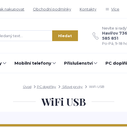
ak nakupovat
Obchodní podmínky
Kontakty
Více
Nevíte si rady
Havířov 73
Hledat
585 851
Po-Pá, 9-18 ho
y
Mobilní telefony
Příslušenství
PC doplň
Úvod
PC doplňky
Síťové prvky
WiFi USB
WiFi USB