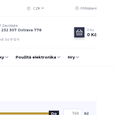
CZK
Přihlášení
? Zavolejte.
0
ks
6 232 307 Ostrava 778
0 Kč
d. So 9-12 h.
ky
Použitá elektronika
Hry
Kč
Do