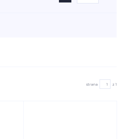
strana
z 1