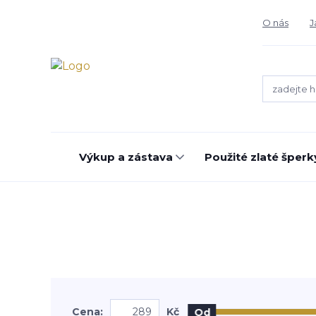
O nás
J
Výkup a zástava
Použité zlaté šperk
Cena:
Kč
Od