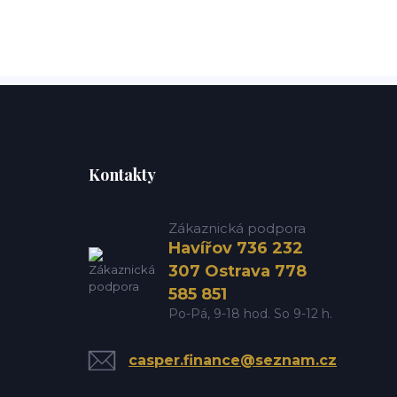
Kontakty
Zákaznická podpora
Havířov 736 232
307 Ostrava 778
585 851
Po-Pá, 9-18 hod. So 9-12 h.
casper.finance@seznam.cz