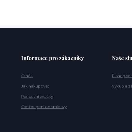
Informace pro zákazníky
Naše sl
O nás
E-shop se
Jak nakupovat
Výkup a z
Puncovní značky
Odstoupení od smlouvy