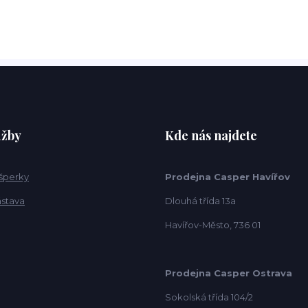
užby
Kde nás najdete
 šperky
Prodejna Casper Havířov
ástava
Dlouhá třída 13a
Havířov-Město, 736 01
Prodejna Casper Ostrava
Sokolská třída 104/2