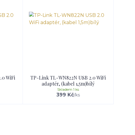
.0 WiFi
TP-Link TL-WN822N USB 2.0 WiFi
adaptér, (kabel 1,5m)bílý
Skladem 1 ks
399 Kč
/
ks