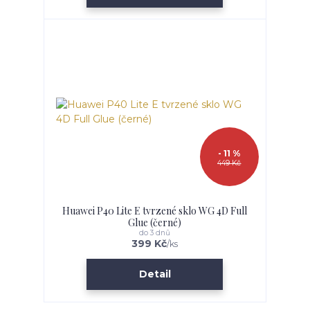
- 11 %
449 Kč
Huawei P40 Lite E tvrzené sklo WG 4D Full
Glue (černé)
do 3 dnů
399 Kč
/
ks
Detail