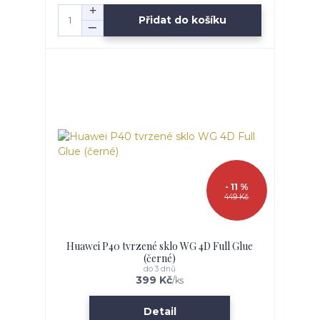
Přidat do košíku
- 11 %
449 Kč
Huawei P40 tvrzené sklo WG 4D Full Glue
(černé)
do 3 dnů
399 Kč
/
ks
Detail