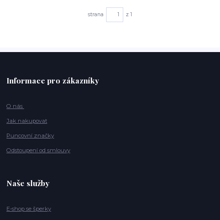
strana
z 1
Informace pro zákazníky
O nás
Jak nakupovat
Puncovní značky
Odstoupení od smlouvy
Naše služby
E-shop se šperky