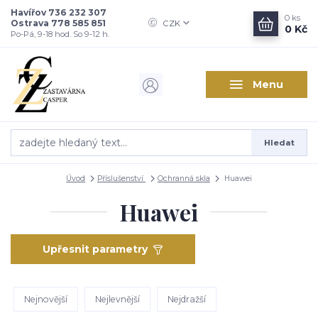
Havířov 736 232 307
0
ks
Ostrava 778 585 851
CZK
0 Kč
Po-Pá, 9-18 hod. So 9-12 h.
Menu
Hledat
Úvod
Příslušenství
Ochranná skla
Huawei
Huawei
Upřesnit parametry
Nejnovější
Nejlevnější
Nejdražší