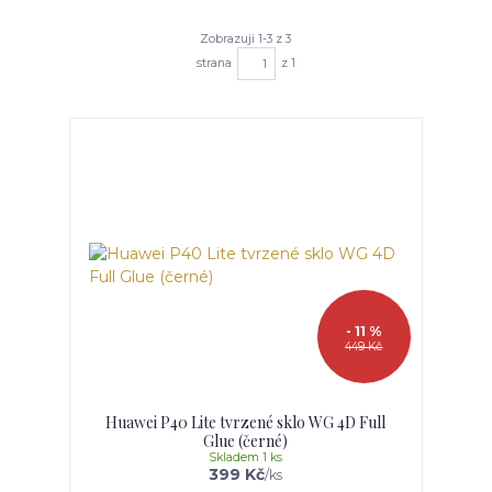
Zobrazuji 1-3 z 3
strana
z 1
- 11 %
449 Kč
Huawei P40 Lite tvrzené sklo WG 4D Full
Glue (černé)
Skladem 1 ks
399 Kč
/
ks