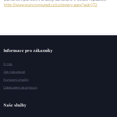
http://www.puncovniurad.cz/cz/zpravy.aspx?aid=172
Informace pro zákazníky
O nás
Jak nakupovat
Puncovní značky
Odstoupení od smlouvy
Naše služby