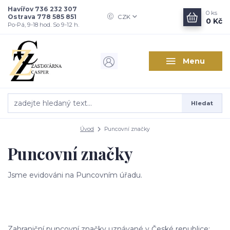
Havířov 736 232 307
0
ks
Ostrava 778 585 851
CZK
0 Kč
Po-Pá, 9-18 hod. So 9-12 h.
Menu
Hledat
Úvod
Puncovní značky
Puncovní značky
Jsme evidováni na Puncovním úřadu.
Zahraniční puncovní značky uznávané v České republice: