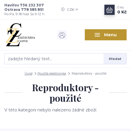
Havířov 736 232 307
0
ks
Ostrava 778 585 851
CZK
0 Kč
Po-Pá, 9-18 hod. So 9-12 h.
Menu
Hledat
Úvod
Použitá elektronika
Reproduktory - použité
Reproduktory -
použité
V této kategorii nebylo nalezeno žádné zboží.