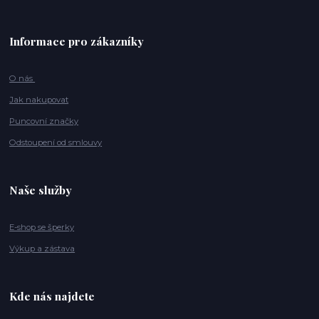
Informace pro zákazníky
O nás
Jak nakupovat
Puncovní značky
Odstoupení od smlouvy
Naše služby
E-shop se šperky
Výkup a zástava
Kde nás najdete