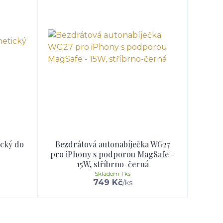
ický do
Bezdrátová autonabíječka WG27
pro iPhony s podporou MagSafe -
15W, stříbrno-černá
Skladem 1 ks
749 Kč
/
ks