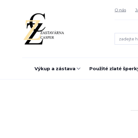
O nás
J
Výkup a zástava
Použité zlaté šperk