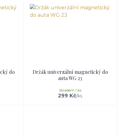
ický do
Držák univerzální magnetický do
auta WG 23
Skladem 1 ks
299 Kč
/
ks