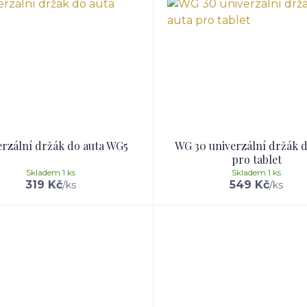
rzální držák do auta WG5
WG 30 univerzální držák d
pro tablet
Skladem 1 ks
Skladem 1 ks
319 Kč
549 Kč
/
ks
/
ks