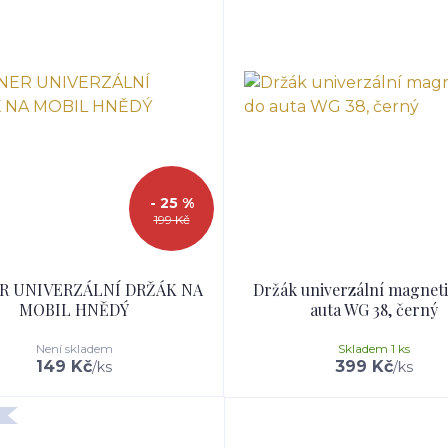
- 25 %
199 Kč
R UNIVERZÁLNÍ DRŽÁK NA
Držák univerzální magnet
MOBIL HNĚDÝ
auta WG 38, černý
Není skladem
Skladem 1 ks
149 Kč
399 Kč
/
ks
/
ks