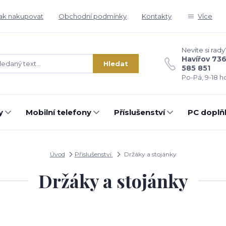
ak nakupovat
Obchodní podmínky
Kontakty
Více
Nevíte si rady
Havířov 73
Hledat
585 851
Po-Pá, 9-18 ho
y
Mobilní telefony
Příslušenství
PC doplň
Úvod
Příslušenství
Držáky a stojánky
Držáky a stojánky