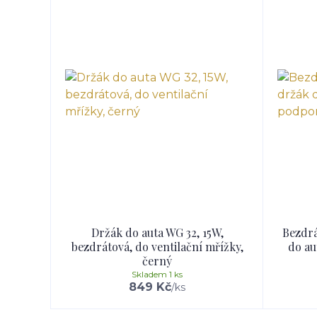
Držák do auta WG 32, 15W,
Bezdrá
bezdrátová, do ventilační mřížky,
do au
černý
Skladem 1 ks
849 Kč
/
ks