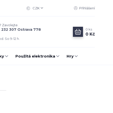
CZK
Přihlášení
? Zavolejte.
0
ks
6 232 307 Ostrava 778
0 Kč
d. So 9-12 h.
ky
Použitá elektronika
Hry