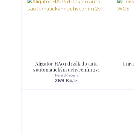
Aligator HA03 držák do auta
Unive
s automatickým uchycením 2v1
Není skladem
269 Kč
/
ks