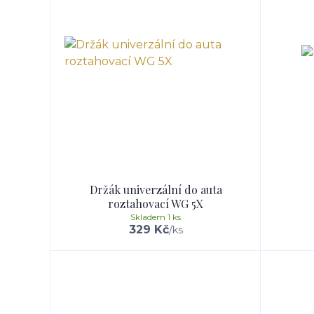
Držák univerzální do auta
roztahovací WG 5X
Skladem 1 ks
329 Kč
/
ks