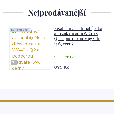
Nejprodávanější
Bezdrátová autonabíječka
TOP produkt
a držák do auta WG40 s
Qi2 a podporou MagSafe
15W, černý
Skladem 1 ks
2.
879 Kč