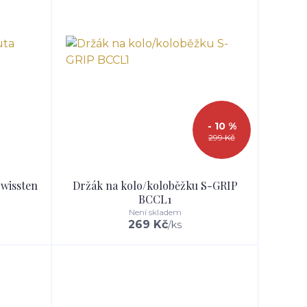
- 10 %
299 Kč
wissten
Držák na kolo/koloběžku S-GRIP
BCCL1
Není skladem
269 Kč
/
ks