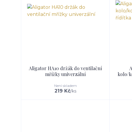
Aligator HA10 držák do ventilační
A
mřížky univerzální
kolo/k
Není skladem
219 Kč
/
ks