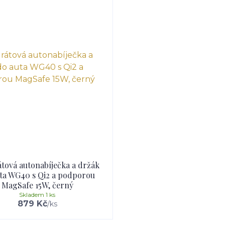
tová autonabíječka a držák
ta WG40 s Qi2 a podporou
MagSafe 15W, černý
Skladem 1 ks
879 Kč
/
ks