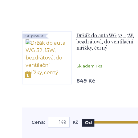
Držák do auta WG 32, 15W,
TOP produkt
bezdrátová, do ventilační
mřížky, černý
Skladem 1 ks
1.
849 Kč
Cena:
Kč
Od