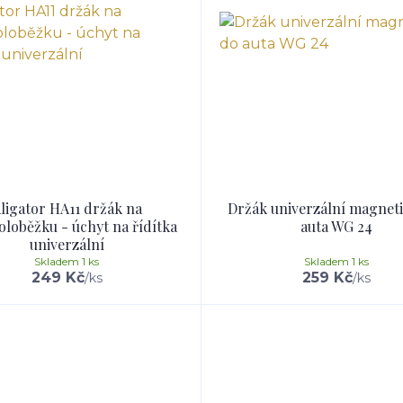
ligator HA11 držák na
Držák univerzální magnet
oloběžku - úchyt na řídítka
auta WG 24
univerzální
Skladem 1 ks
Skladem 1 ks
249 Kč
259 Kč
/
ks
/
ks