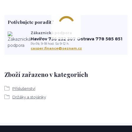
Potřebujete poradit?
Zákaznická podpora
Havířov 736 232 307 Ostrava 778 585 851
Po-Pá, 9-18 hod. So 9-12 h.
casper.finance@seznam.cz
Zboží zařazeno v kategoriích
Příslušenství
Držáky a stojánky