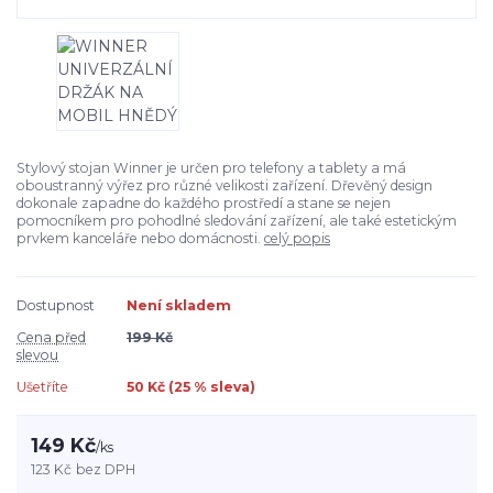
Stylový stojan Winner je určen pro telefony a tablety a má
oboustranný výřez pro různé velikosti zařízení. Dřevěný design
dokonale zapadne do každého prostředí a stane se nejen
pomocníkem pro pohodlné sledování zařízení, ale také estetickým
prvkem kanceláře nebo domácnosti.
celý popis
Dostupnost
Není skladem
Cena před
199 Kč
slevou
Ušetříte
50 Kč (
25
% sleva)
149 Kč
/
ks
123 Kč
bez DPH