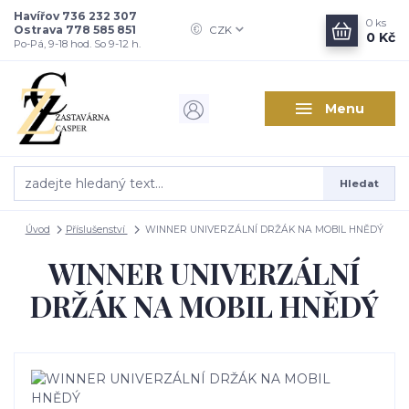
Havířov 736 232 307
0
ks
Ostrava 778 585 851
CZK
0 Kč
Po-Pá, 9-18 hod. So 9-12 h.
Menu
Hledat
Úvod
Příslušenství
WINNER UNIVERZÁLNÍ DRŽÁK NA MOBIL HNĚDÝ
WINNER UNIVERZÁLNÍ
DRŽÁK NA MOBIL HNĚDÝ