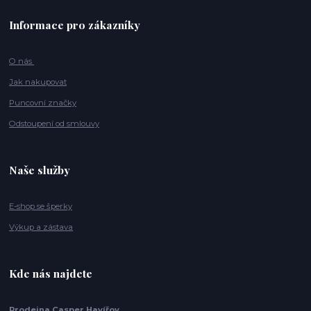
Informace pro zákazníky
O nás
Jak nakupovat
Puncovní značky
Odstoupení od smlouvy
Naše služby
E-shop se šperky
Výkup a zástava
Kde nás najdete
Prodejna Casper Havířov