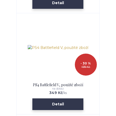
Detail
- 30 %
499 Kč
PS4 Battlefield V, použité zboží
na dotaz
349 Kč
/
ks
Detail