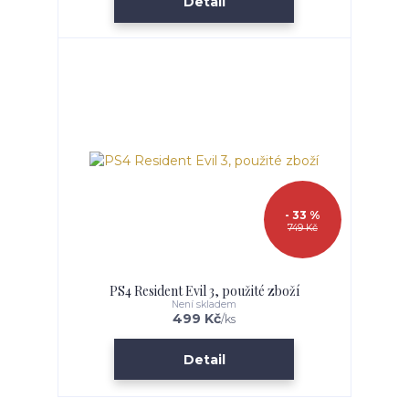
Detail
- 33 %
749 Kč
PS4 Resident Evil 3, použité zboží
Není skladem
499 Kč
/
ks
Detail