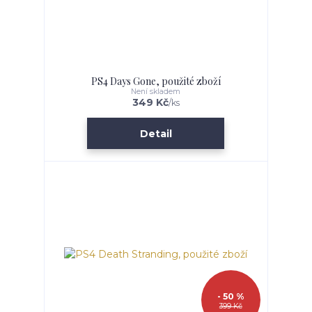
PS4 Days Gone, použité zboží
Není skladem
349 Kč
/
ks
Detail
- 50 %
399 Kč