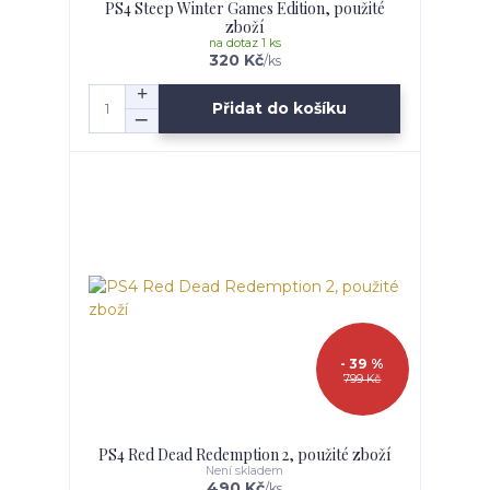
PS4 Steep Winter Games Edition, použité
zboží
na dotaz 1 ks
320 Kč
/
ks
Přidat do košíku
- 39 %
799 Kč
PS4 Red Dead Redemption 2, použité zboží
Není skladem
490 Kč
/
ks