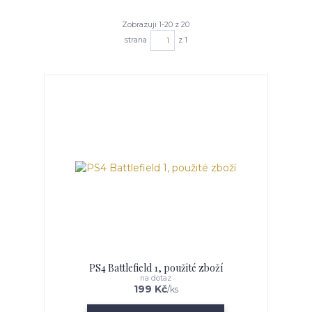
Zobrazuji 1-20 z 20
strana
z 1
PS4 Battlefield 1, použité zboží
na dotaz
199 Kč
/
ks