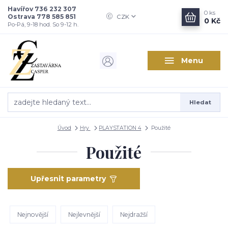
Havířov 736 232 307
0
ks
Ostrava 778 585 851
CZK
0 Kč
Po-Pá, 9-18 hod. So 9-12 h.
Menu
Hledat
Úvod
Hry
PLAYSTATION 4
Použité
Použité
Upřesnit parametry
Nejnovější
Nejlevnější
Nejdražší