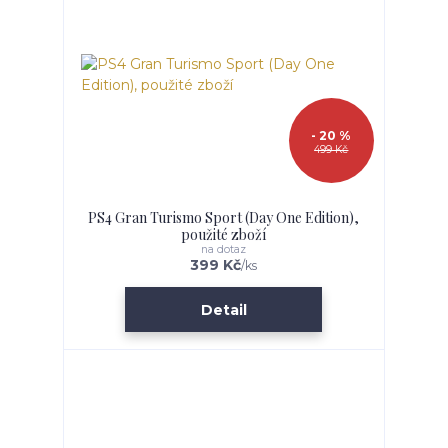
- 20 %
499 Kč
PS4 Gran Turismo Sport (Day One Edition),
použité zboží
na dotaz
399 Kč
/
ks
Detail