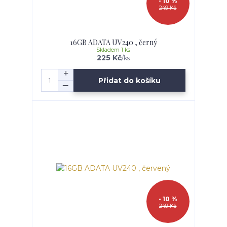
- 10 %
249 Kč
16GB ADATA UV240 , černý
Skladem 1 ks
225 Kč
/
ks
Přidat do košíku
- 10 %
249 Kč