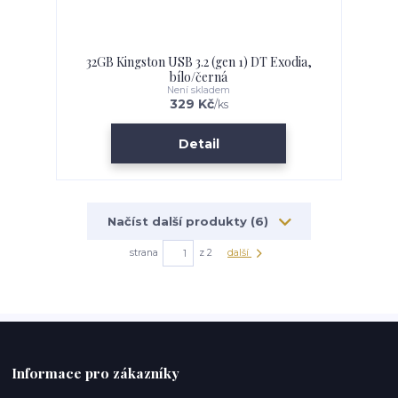
32GB Kingston USB 3.2 (gen 1) DT Exodia,
bílo/černá
Není skladem
329 Kč
/
ks
Detail
Načíst další produkty (6)
strana
z 2
další
Informace pro zákazníky