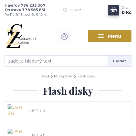
Havířov 736 232 307
0
ks
Ostrava 778 585 851
CZK
0 Kč
Po-Pá, 9-18 hod. So 9-12 h.
Menu
Hledat
Úvod
PC doplňky
Flash disky
Flash disky
USB 2.0
USB 3.0