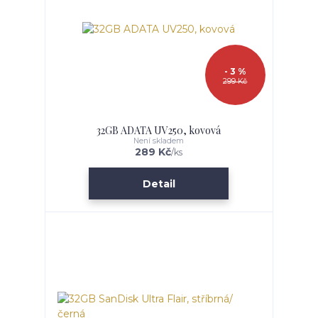
- 3 %
299 Kč
32GB ADATA UV250, kovová
Není skladem
289 Kč
/
ks
Detail