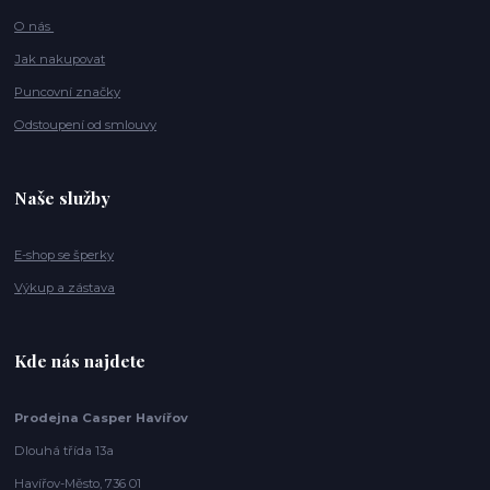
O nás
Jak nakupovat
Puncovní značky
Odstoupení od smlouvy
Naše služby
E-shop se šperky
Výkup a zástava
Kde nás najdete
Prodejna Casper Havířov
Dlouhá třída 13a
Havířov-Město, 736 01