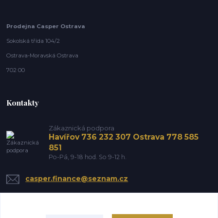
Prodejna Casper Ostrava
Sokolská třída 104/2
Ostrava-Moravská Ostrava
702 00
Kontakty
Zákaznická podpora
Havířov 736 232 307 Ostrava 778 585
851
Po-Pá, 9-18 hod. So 9-12 h.
casper.finance@seznam.cz