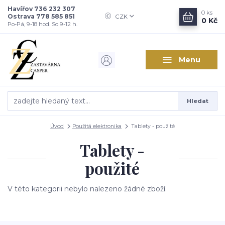
Havířov 736 232 307
0
ks
Ostrava 778 585 851
CZK
0 Kč
Po-Pá, 9-18 hod. So 9-12 h.
Menu
Hledat
Úvod
Použitá elektronika
Tablety - použité
Tablety -
použité
V této kategorii nebylo nalezeno žádné zboží.