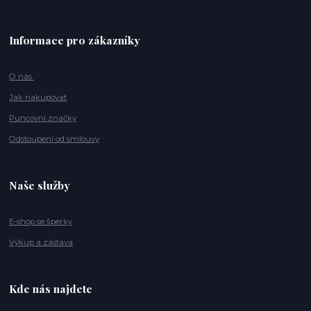
Informace pro zákazníky
O nás
Jak nakupovat
Puncovní značky
Odstoupení od smlouvy
Naše služby
E-shop se šperky
Výkup a zástava
Kde nás najdete