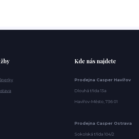
užby
Kde nás najdete
 šperky
Prodejna Casper Havířov
ástava
Dlouhá třída 13a
Havířov-Město, 736 01
Prodejna Casper Ostrava
Sokolská třída 104/2