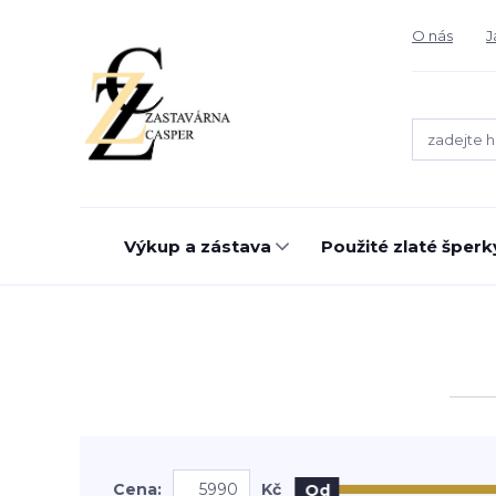
O nás
J
Výkup a zástava
Použité zlaté šperk
Cena:
Kč
Od