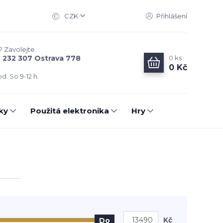
CZK
Přihlášení
? Zavolejte.
0
ks
6 232 307 Ostrava 778
0 Kč
d. So 9-12 h.
ky
Použitá elektronika
Hry
Kč
Do