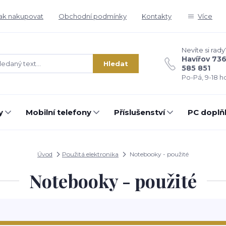
ak nakupovat
Obchodní podmínky
Kontakty
Více
Nevíte si rady
Havířov 73
Hledat
585 851
Po-Pá, 9-18 ho
y
Mobilní telefony
Příslušenství
PC doplň
Úvod
Použitá elektronika
Notebooky - použité
Notebooky - použité