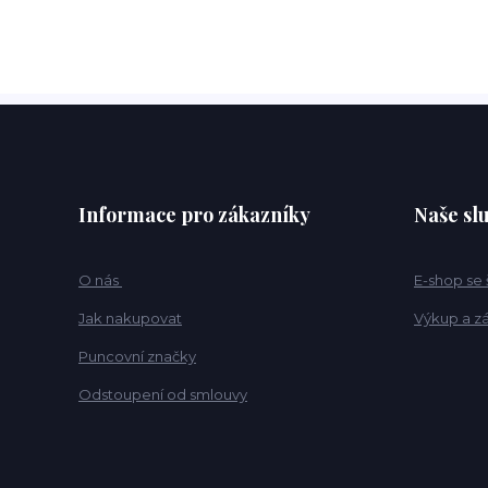
Informace pro zákazníky
Naše sl
O nás
E-shop se
Jak nakupovat
Výkup a z
Puncovní značky
Odstoupení od smlouvy