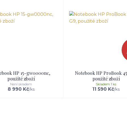
ebook HP 15-gw0000nc,
Notebook HP ProBook 45
použité zboží
použité zboží
Není skladem
Skladem 1 ks
8 990 Kč
11 590 Kč
/
ks
/
ks