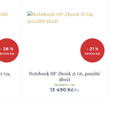
- 28 %
- 21 %
15 999 Kč
16 999 Kč
5 G9,
Notebook HP Zbook 15 G6, použité
zboží
Skladem 1 ks
13 490 Kč
/
ks