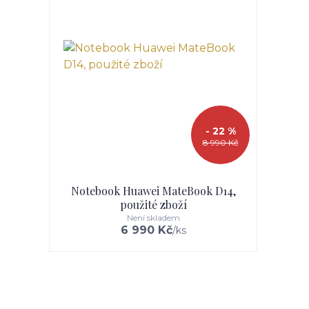
- 22 %
8 990 Kč
Notebook Huawei MateBook D14,
použité zboží
Není skladem
6 990 Kč
/
ks