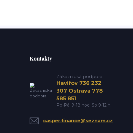
Kontakty
Zákaznická podpora
Havířov 736 232
307 Ostrava 778
585 851
Po-Pá, 9-18 hod. So 9-12 h.
casper.finance@seznam.cz