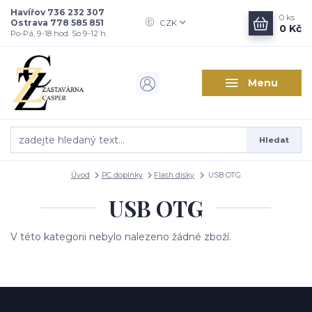
Havířov 736 232 307
0
ks
Ostrava 778 585 851
CZK
0 Kč
Po-Pá, 9-18 hod. So 9-12 h.
Menu
Hledat
Úvod
PC doplňky
Flash disky
USB OTG
USB OTG
V této kategorii nebylo nalezeno žádné zboží.