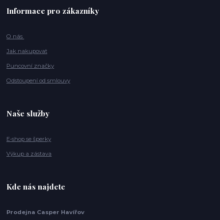
Informace pro zákazníky
O nás
Jak nakupovat
Puncovní značky
Odstoupení od smlouvy
Naše služby
E-shop se šperky
Výkup a zástava
Kde nás najdete
Prodejna Casper Havířov