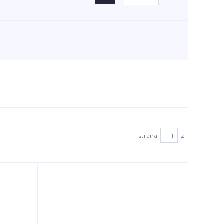
strana
z 1