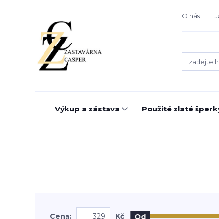
O nás
J
Výkup a zástava
Použité zlaté šperk
Cena:
Kč
Od