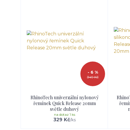
- 6 %
349 Kč
RhinoTech univerzální nylonový
RhinoT
řemínek Quick Release 20mm
řemí
světle duhový
na dotaz 1 ks
329 Kč
/
ks