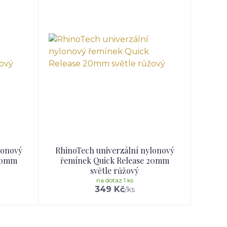
lonový
RhinoTech univerzální nylonový
 20mm
řemínek Quick Release 20mm
světle růžový
na dotaz 1 ks
349 Kč
/
ks