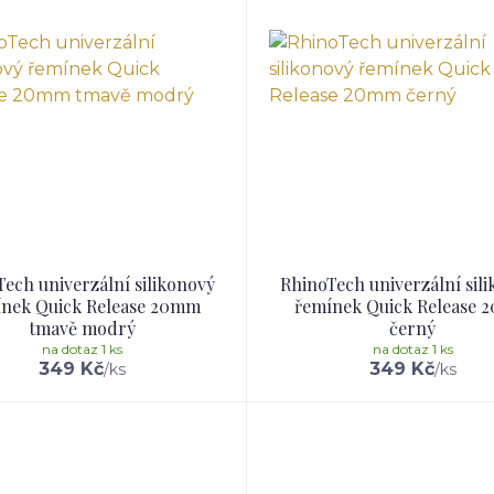
ech univerzální silikonový
RhinoTech univerzální sil
nek Quick Release 20mm
řemínek Quick Release
tmavě modrý
černý
na dotaz 1 ks
na dotaz 1 ks
349 Kč
349 Kč
/
ks
/
ks