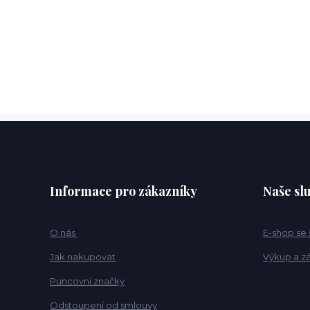
Informace pro zákazníky
Naše sl
O nás
E-shop se
Jak nakupovat
Výkup a z
Puncovní značky
Odstoupení od smlouvy