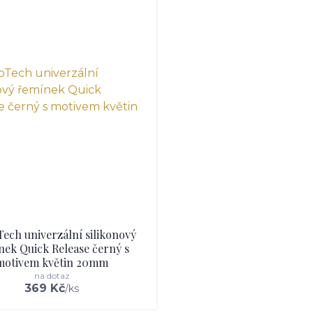
ech univerzální silikonový
nek Quick Release černý s
motivem květin 20mm
na dotaz
369 Kč
/
ks