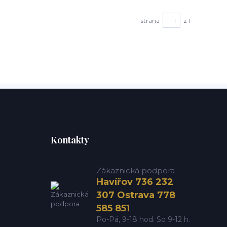
strana
z 1
Kontakty
Zákaznická podpora
Havířov 736 232
307 Ostrava 778
585 851
Po-Pá, 9-18 hod. So 9-12 h.