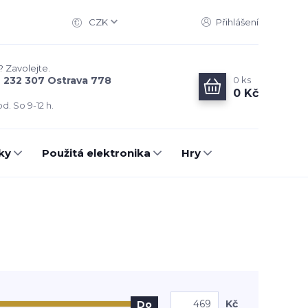
CZK
Přihlášení
? Zavolejte.
0
ks
6 232 307 Ostrava 778
0 Kč
d. So 9-12 h.
ky
Použitá elektronika
Hry
Kč
Do