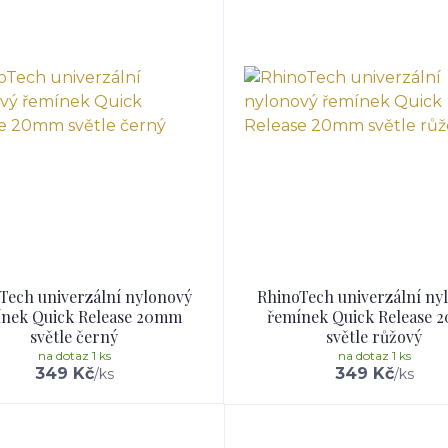
Tech univerzální nylonový
RhinoTech univerzální ny
nek Quick Release 20mm
řemínek Quick Release
světle černý
světle růžový
na dotaz 1 ks
na dotaz 1 ks
349 Kč
349 Kč
/
ks
/
ks