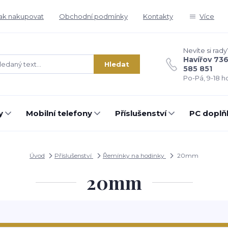
ak nakupovat
Obchodní podmínky
Kontakty
Více
Nevíte si rady
Havířov 73
Hledat
585 851
Po-Pá, 9-18 ho
y
Mobilní telefony
Příslušenství
PC doplň
Úvod
Příslušenství
Řemínky na hodinky
20mm
20mm