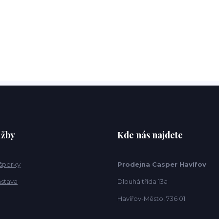
užby
Kde nás najdete
 šperky
Prodejna Casper Havířov
ástava
Dlouhá třída 13a
Havířov-Město, 736 01