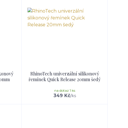
ikonový
RhinoTech univerzální silikonový
 20mm
řemínek Quick Release 20mm šedý
na dotaz 1 ks
349 Kč
/
ks