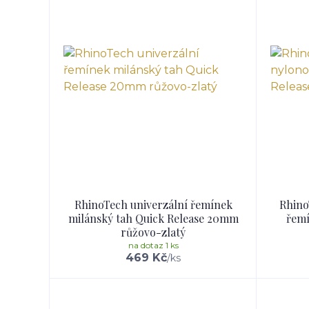
RhinoTech univerzální řemínek
Rhino
milánský tah Quick Release 20mm
řemí
růžovo-zlatý
na dotaz 1 ks
469 Kč
/
ks