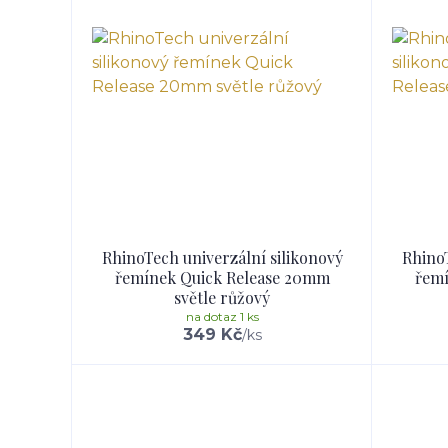
RhinoTech univerzální silikonový
RhinoT
řemínek Quick Release 20mm
řemí
světle růžový
na dotaz 1 ks
349 Kč
/
ks