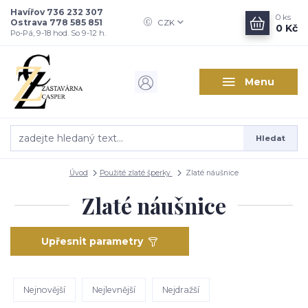
Havířov 736 232 307
0
ks
Ostrava 778 585 851
CZK
0 Kč
Po-Pá, 9-18 hod. So 9-12 h.
Menu
Hledat
Úvod
Použité zlaté šperky
Zlaté náušnice
Zlaté náušnice
Upřesnit parametry
Nejnovější
Nejlevnější
Nejdražší