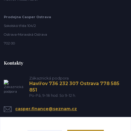
Prodejna Casper Ostrava
Sokolská třída 104/2
Ostrava-Moravská Ostrava
702 00
Kontakty
Zákaznická podpora
Havířov 736 232 307 Ostrava 778 585
851
Po-Pá, 9-18 hod. So 9-12 h.
casper.finance@seznam.cz