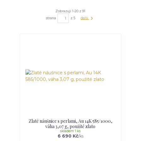
Zobrazuji 1-20 z 91
strana
z 5
další
Zlaté náušnice s perlami, Au 14K 585/1000,
váha 3,07 g, použité zlato
skladem 1 ks
6 690 Kč
/
ks