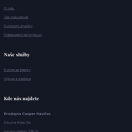
O nás
Jak nakupovat
Puncovní značky
Odstoupení od smlouvy
Naše služby
E-shop se šperky
Výkup a zástava
Kde nás najdete
Prodejna Casper Havířov
Dlouhá třída 13a
Havířov-Město, 736 01