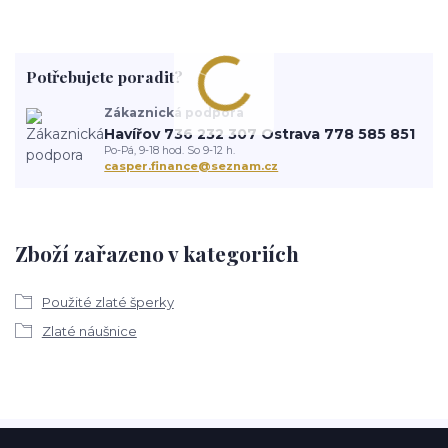
Potřebujete poradit?
Zákaznická podpora
Havířov 736 232 307 Ostrava 778 585 851
Po-Pá, 9-18 hod. So 9-12 h.
casper.finance@seznam.cz
Zboží zařazeno v kategoriích
Použité zlaté šperky
Zlaté náušnice