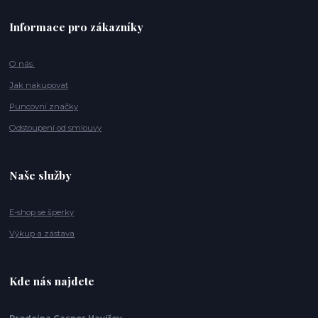
Informace pro zákazníky
O nás
Jak nakupovat
Puncovní značky
Odstoupení od smlouvy
Naše služby
E-shop se šperky
Výkup a zástava
Kde nás najdete
Prodejna Casper Havířov