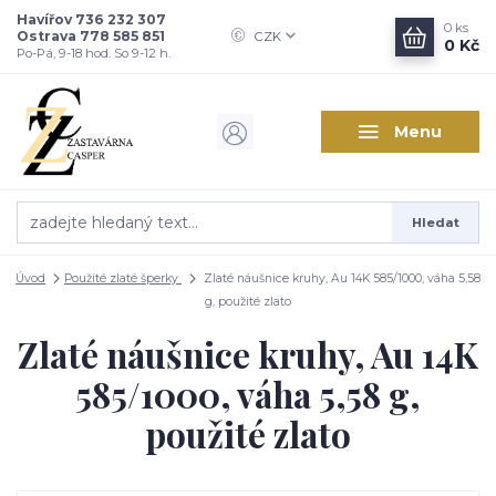
Havířov 736 232 307
0
ks
Ostrava 778 585 851
CZK
0 Kč
Po-Pá, 9-18 hod. So 9-12 h.
Menu
Hledat
Úvod
Použité zlaté šperky
Zlaté náušnice kruhy, Au 14K 585/1000, váha 5,58
g, použité zlato
Zlaté náušnice kruhy, Au 14K
585/1000, váha 5,58 g,
použité zlato