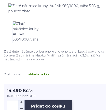
Zlaté duté náušnice oblíbeného kruhového tvaru. Lesklá povrchová
úprava. Zapínání na klapku. Vnitřní průměr náušnic 3,5 cm, šířka.
náušnic 4,9 mm.
celý popis
Dostupnost
skladem 1 ks
14 490 Kč
/
ks
14 490 Kč
bez DPH
Přidat do košíku