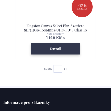
- 17 %
1 390 Kč
Kingston Canvas Select Plus A1/micro
SD/512GB/100MBps/UHS-I U3 / Class 10
Není skladem
1 149 Kč
/
ks
Detail
strana
z 1
Informace pro zákazníky