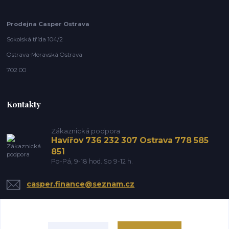
Prodejna Casper Ostrava
Sokolská třída 104/2
Ostrava-Moravská Ostrava
702 00
Kontakty
Zákaznická podpora
Havířov 736 232 307 Ostrava 778 585
851
Po-Pá, 9-18 hod. So 9-12 h.
casper.finance@seznam.cz