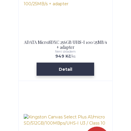
ADATA MicroSDXC 256GB UHS-I 100/25MB/s
+ adapter
Není skladem
949 Kč
/
ks
Detail