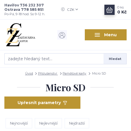
Havířov 736 232 307
0
ks
Ostrava 778 585 851
CZK
0 Kč
Po-Pá, 9-18 hod. So 9-12 h.
Menu
Hledat
Úvod
Příslušenství
Paměťové karty
Micro SD
Micro SD
Upřesnit parametry
Nejnovější
Nejlevnější
Nejdražší