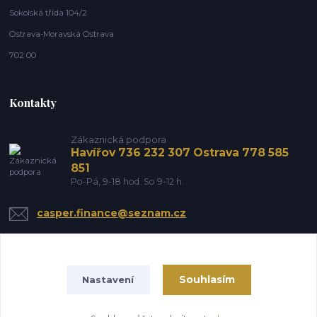
Sokolská třída 104/2
Ostrava-Moravská Ostrava
702 00
Kontakty
Zákaznická podpora
Havířov 736 232 307 Ostrava 778 585
851
Po-Pá, 9-18 hod. So 9-12 h.
casper.finance@seznam.cz
Souhlasím
Nastavení