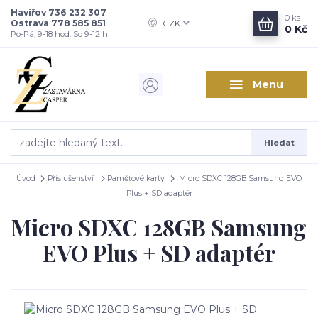
Havířov 736 232 307
0
ks
Ostrava 778 585 851
CZK
0 Kč
Po-Pá, 9-18 hod. So 9-12 h.
Menu
Hledat
Úvod
Příslušenství
Paměťové karty
Micro SDXC 128GB Samsung EVO
Plus + SD adaptér
Micro SDXC 128GB Samsung
EVO Plus + SD adaptér