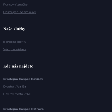
Puncovní značky
Odstoupení od smlouvy
Naše služby
E-shop se šperky
Výkup a zástava
Kde nás najdete
Prodejna Casper Havířov
Dlouhá třída 13a
Havířov-Město, 736 01
Prodejna Casper Ostrava