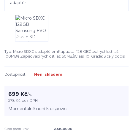
Typ: Micro SDXC s adaptéremKapacita: 128 GBČtecí rychlost: až
100MB/s Zapisovací rychlost: až 60MB/sClass: 10, Grade: 3
celý popis
Dostupnost
Není skladem
699 Kč
/
ks
578 Kč
bez DPH
Momentálně není k dispozici
Číslo produktu:
AMC0006