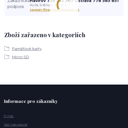
Havířov 736 232 307 Ostrava 778 585 851
Po-Pá, 9-18 hod. So 9-12 h.
casper.finance@seznam.cz
Zboží zařazeno v kategoriích
Paměťové karty
Micro SD
Informace pro zákazníky
O nás
Jak nakupovat