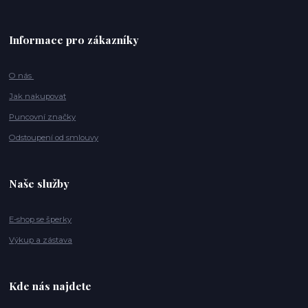
Informace pro zákazníky
O nás
Jak nakupovat
Puncovní značky
Odstoupení od smlouvy
Naše služby
E-shop se šperky
Výkup a zástava
Kde nás najdete