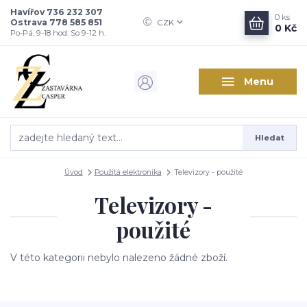
Havířov 736 232 307
0
ks
Ostrava 778 585 851
CZK
0 Kč
Po-Pá, 9-18 hod. So 9-12 h.
Menu
Hledat
Úvod
Použitá elektronika
Televizory - použité
Televizory -
použité
V této kategorii nebylo nalezeno žádné zboží.