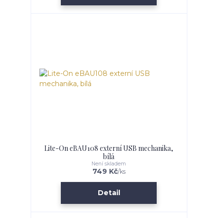
Lite-On eBAU108 externí USB mechanika,
bílá
Není skladem
749 Kč
/
ks
Detail