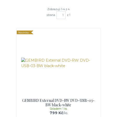
Zobrazuji 1-4 z 4
strana
z 1
Novinka
GEMBIRD External DVD-RW DVD-USB-03-
BW black-white
Skladem 1 ks
799 Kč
/
ks