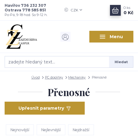
Havířov 736 232 307
0
ks
Ostrava 778 585 851
CZK
0 Kč
Po-Pá, 9-18 hod. So 9-12 h.
Menu
Hledat
Úvod
PC doplňky
Mechaniky
Přenosné
Přenosné
Upřesnit parametry
Nejnovější
Nejlevnější
Nejdražší