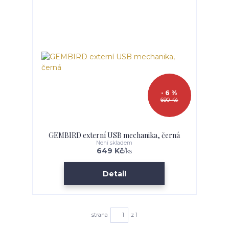
- 6 %
690 Kč
GEMBIRD externí USB mechanika, černá
Není skladem
649 Kč
/
ks
Detail
strana
z 1