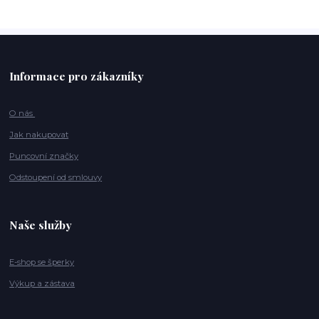
Informace pro zákazníky
O nás
Jak nakupovat
Puncovní značky
Odstoupení od smlouvy
Naše služby
E-shop se šperky
Výkup a zástava