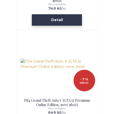
zboží
Není skladem
749 Kč
/
ks
Detail
- 7 %
699 Kč
PS4 Grand Theft Auto V (GTA 5) Premium
Online Edition, nové zboží
Není skladem
649 Kč
/
ks