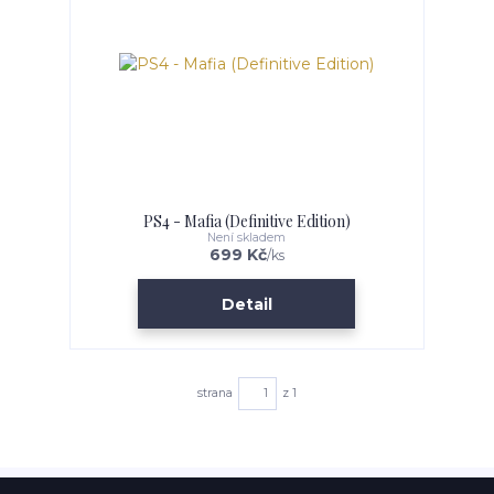
PS4 - Mafia (Definitive Edition)
Není skladem
699 Kč
/
ks
Detail
strana
z 1