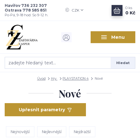
Havířov 736 232 307
0
ks
Ostrava 778 585 851
CZK
0 Kč
Po-Pá, 9-18 hod. So 9-12 h.
Menu
Hledat
Úvod
Hry
PLAYSTATION 4
Nové
Nové
Upřesnit parametry
Nejnovější
Nejlevnější
Nejdražší