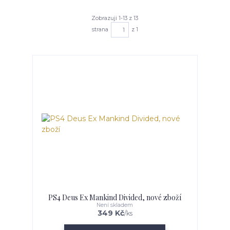
Zobrazuji 1-13 z 13
strana
z 1
PS4 Deus Ex Mankind Divided, nové zboží
Není skladem
349 Kč
/
ks