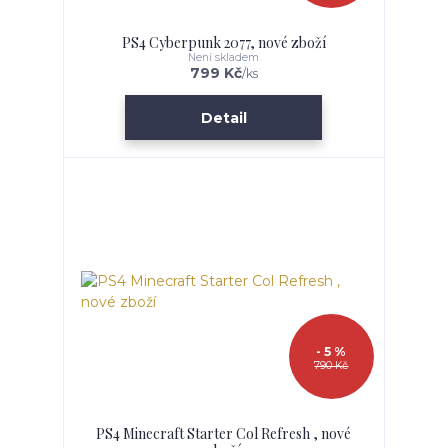
PS4 Cyberpunk 2077, nové zboží
Není skladem
799 Kč
/
ks
Detail
- 5 %
790 Kč
PS4 Minecraft Starter Col Refresh , nové