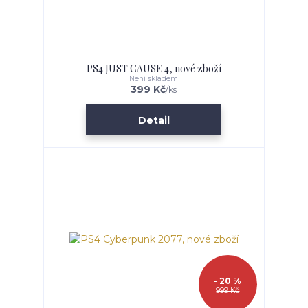
PS4 JUST CAUSE 4, nové zboží
Není skladem
399 Kč
/
ks
Detail
- 20 %
999 Kč