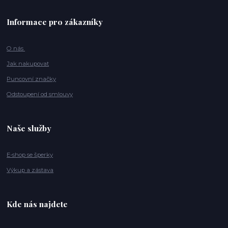
Informace pro zákazníky
O nás
Jak nakupovat
Puncovní značky
Odstoupení od smlouvy
Naše služby
E-shop se šperky
Výkup a zástava
Kde nás najdete