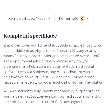
Kompletní specifikace
Komentáře
0
Kompletní specifikace
Z augmentovaných lidí se stali vyděděnci společnosti, žijící
zcele odděleně od zbytku společnosti. Náš starý známy
Adam Jensen je přesto přinucen pracovat ve světě, který
začal opovrhovat jeho druhem. Vyzbrojený novým
arzenálem smrtících zbraní a augmentací, musí vybrat
správnou cestu a spojence, aby mohl odhalit rozsáhlé
celosvětové spiknutí. Deus Ex: Mankind Divided přímo
navazuje na jeden z konců předchozího Human Revolution.
Při Aug incidentu byly všichni mechanicky augmentovaní
lidé na celém světě zbaveni kontroly nad svou myslí a těly,
což mělo za následek smrt miliónů nevinných lidí.