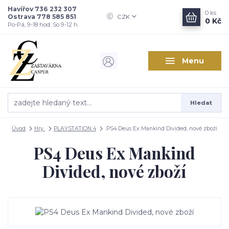
Havířov 736 232 307
0
ks
Ostrava 778 585 851
CZK
0 Kč
Po-Pá, 9-18 hod. So 9-12 h.
Menu
Hledat
Úvod
Hry
PLAYSTATION 4
PS4 Deus Ex Mankind Divided, nové zboží
PS4 Deus Ex Mankind
Divided, nové zboží