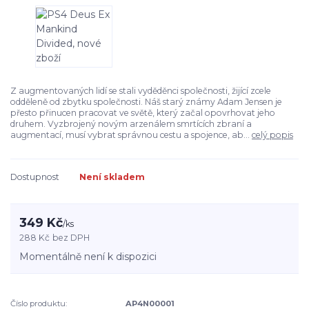
Z augmentovaných lidí se stali vyděděnci společnosti, žijící zcele
odděleně od zbytku společnosti. Náš starý známy Adam Jensen je
přesto přinucen pracovat ve světě, který začal opovrhovat jeho
druhem. Vyzbrojený novým arzenálem smrtících zbraní a
augmentací, musí vybrat správnou cestu a spojence, ab...
celý popis
Dostupnost
Není skladem
349 Kč
/
ks
288 Kč
bez DPH
Momentálně není k dispozici
Číslo produktu:
AP4N00001