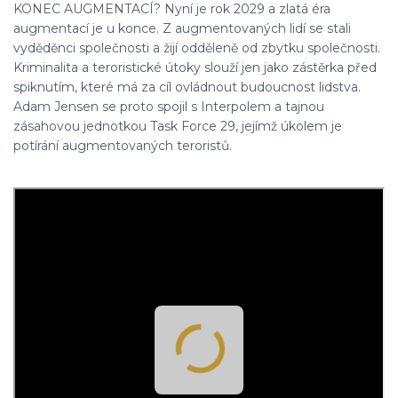
KONEC AUGMENTACÍ? Nyní je rok 2029 a zlatá éra
augmentací je u konce. Z augmentovaných lidí se stali
vyděděnci společnosti a žijí odděleně od zbytku společnosti.
Kriminalita a teroristické útoky slouží jen jako zástěrka před
spiknutím, které má za cíl ovládnout budoucnost lidstva.
Adam Jensen se proto spojil s Interpolem a tajnou
zásahovou jednotkou Task Force 29, jejímž úkolem je
potírání augmentovaných teroristů.