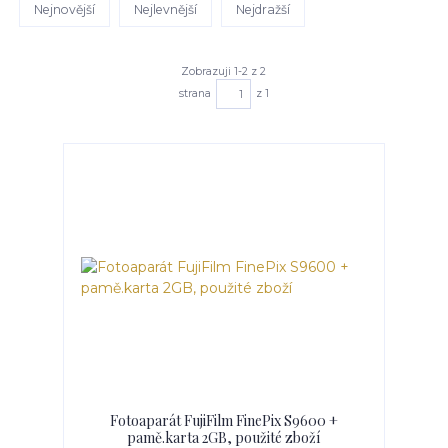
Nejnovější
Nejlevnější
Nejdražší
Zobrazuji 1-2 z 2
strana
z 1
Fotoaparát FujiFilm FinePix S9600 +
pamě.karta 2GB, použité zboží