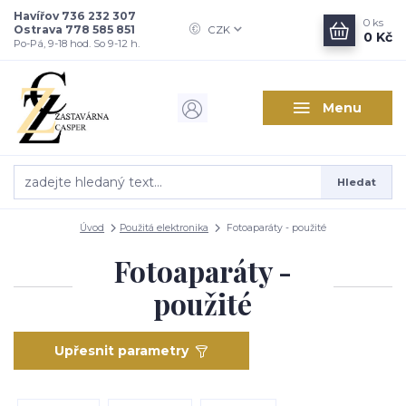
Havířov 736 232 307
0
ks
Ostrava 778 585 851
CZK
0 Kč
Po-Pá, 9-18 hod. So 9-12 h.
Menu
Hledat
Úvod
Použitá elektronika
Fotoaparáty - použité
Fotoaparáty -
použité
Upřesnit parametry