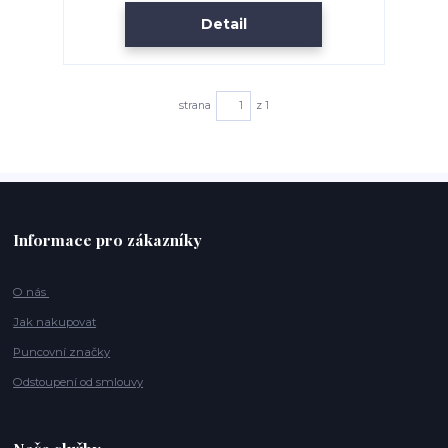
Detail
strana
z 1
Informace pro zákazníky
O nás
Jak nakupovat
Puncovní značky
Odstoupení od smlouvy