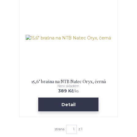
15,6" brašna na NTB Natec Oryx, černá
Není skladem
389 Kč
/
ks
Detail
strana
z 1