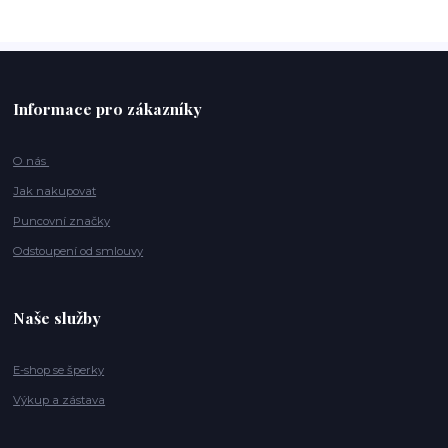
Informace pro zákazníky
O nás
Jak nakupovat
Puncovní značky
Odstoupení od smlouvy
Naše služby
E-shop se šperky
Výkup a zástava