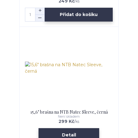
249 Kč
/
ks
Přidat do košíku
15,6" brašna na NTB Natec Sleeve, černá
Není skladem
299 Kč
/
ks
Detail