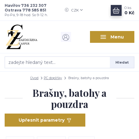
Havířov 736 232 307
0
ks
Ostrava 778 585 851
CZK
0 Kč
Po-Pá, 9-18 hod. So 9-12 h.
Menu
Hledat
Úvod
PC doplňky
Brašny, batohy a pouzdra
Brašny, batohy a
pouzdra
Upřesnit parametry