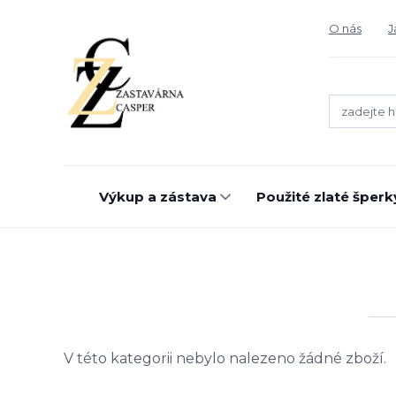
O nás
J
Výkup a zástava
Použité zlaté šperk
V této kategorii nebylo nalezeno žádné zboží.