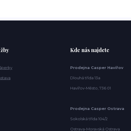
užby
Kde nás najdete
 šperky
Prodejna Casper Havířov
ástava
Dlouhá třída 13a
Havířov-Město, 736 01
Prodejna Casper Ostrava
Sokolská třída 104/2
Ostrava-Moravská Ostrava