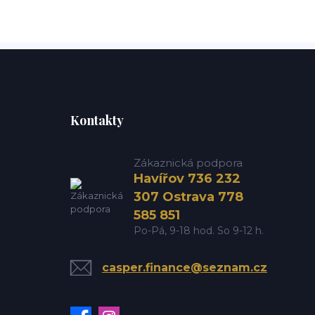
Kontakty
Zákaznická podpora
Havířov 736 232
307 Ostrava 778
585 851
Po-Pá, 9-18 hod. So 9-12 h.
casper.finance@seznam.cz