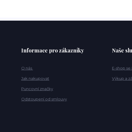
Informace pro zákazníky
Naše sl
O nás
E-shop se
Jak nakupovat
Výkup a z
Puncovní značky
Odstoupení od smlouvy