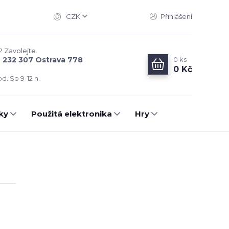
CZK
Přihlášení
? Zavolejte.
0
ks
6 232 307 Ostrava 778
0 Kč
d. So 9-12 h.
ky
Použitá elektronika
Hry