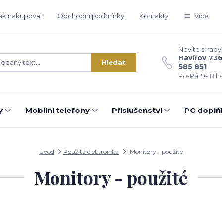
ak nakupovat
Obchodní podmínky
Kontakty
Více
Nevíte si rady
Havířov 73
Hledat
585 851
Po-Pá, 9-18 ho
y
Mobilní telefony
Příslušenství
PC doplň
Úvod
Použitá elektronika
Monitory - použité
Monitory - použité