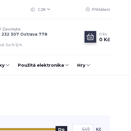
CZK
Přihlášení
? Zavolejte.
0
ks
6 232 307 Ostrava 778
0 Kč
d. So 9-12 h.
ky
Použitá elektronika
Hry
Kč
Do