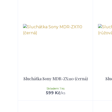
Sluchátka Sony MDR-ZX110 (černá)
Slu
Skladem 1 ks
599 Kč
/
ks