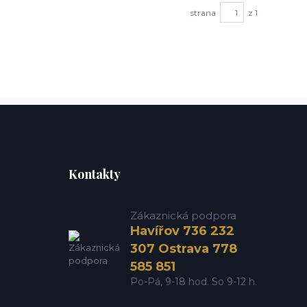
strana
z 1
Kontakty
Zákaznická podpora
Havířov 736 232
307 Ostrava 778
585 851
Po-Pá, 9-18 hod. So 9-12 h.