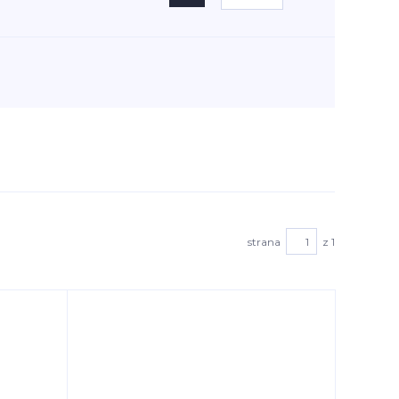
strana
z 1