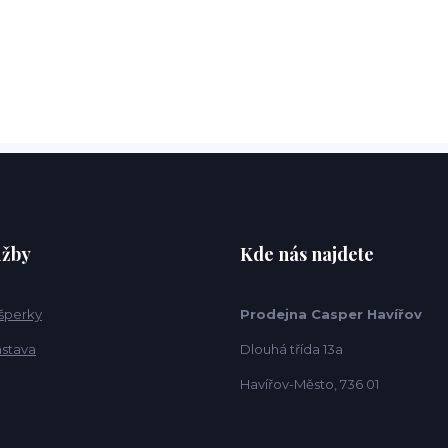
užby
Kde nás najdete
 šperky
Prodejna Casper Havířov
ástava
Dlouhá třída 13a
Havířov-Město, 736 01