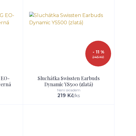
- 11 %
245 Kč
 EO-
Sluchátka Swissten Earbuds
černá
Dynamic YS500 (zlatá)
Není skladem
219 Kč
/
ks