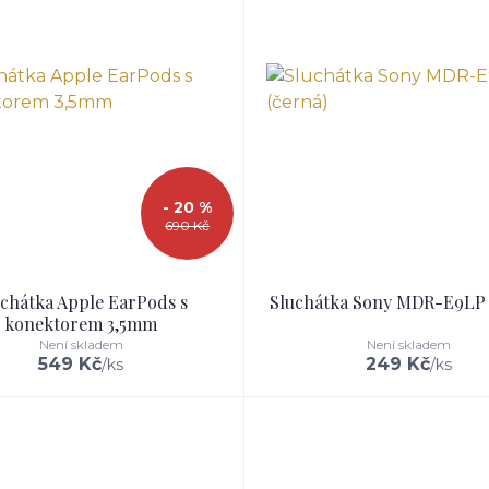
- 20 %
690 Kč
chátka Apple EarPods s
Sluchátka Sony MDR-E9LP 
konektorem 3,5mm
Není skladem
Není skladem
549 Kč
249 Kč
/
ks
/
ks