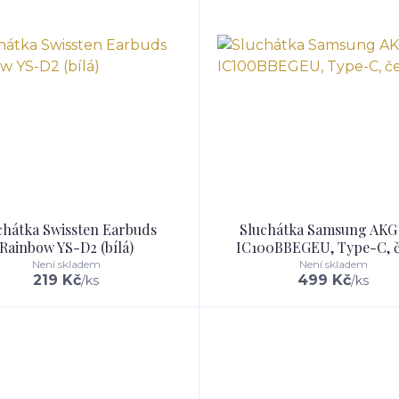
chátka Swissten Earbuds
Sluchátka Samsung AKG
Rainbow YS-D2 (bílá)
IC100BBEGEU, Type-C, 
Není skladem
Není skladem
219 Kč
499 Kč
/
ks
/
ks