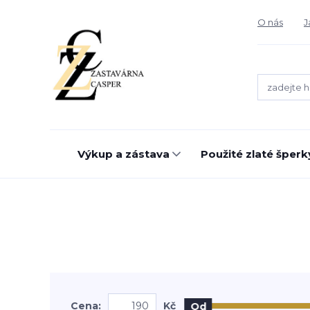
O nás
J
Výkup a zástava
Použité zlaté šperk
Cena:
Kč
Od