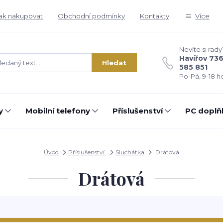
ak nakupovat
Obchodní podmínky
Kontakty
Více
Nevíte si rady
Havířov 73
Hledat
585 851
Po-Pá, 9-18 ho
y
Mobilní telefony
Příslušenství
PC doplň
Úvod
Příslušenství
Sluchátka
Drátová
Drátová