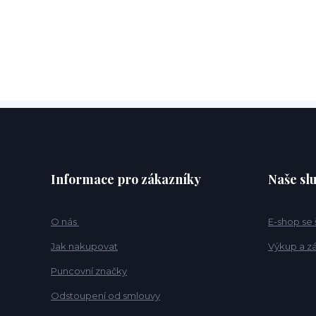
Informace pro zákazníky
Naše sl
O nás
E-shop se
Jak nakupovat
Výkup a z
Puncovní značky
Odstoupení od smlouvy