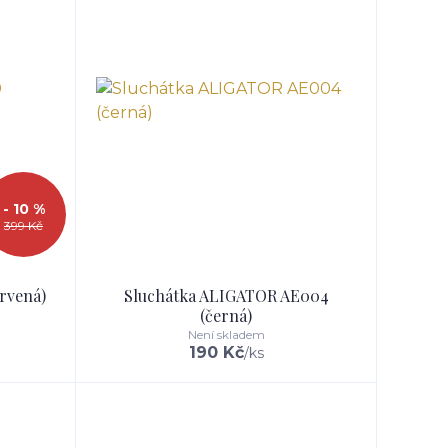
- 10 %
399 Kč
ervená)
Sluchátka ALIGATOR AE004
(černá)
Není skladem
190 Kč
/
ks