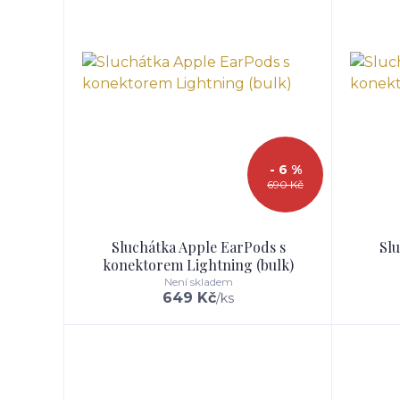
- 6 %
690 Kč
Sluchátka Apple EarPods s
Slu
konektorem Lightning (bulk)
Není skladem
649 Kč
/
ks