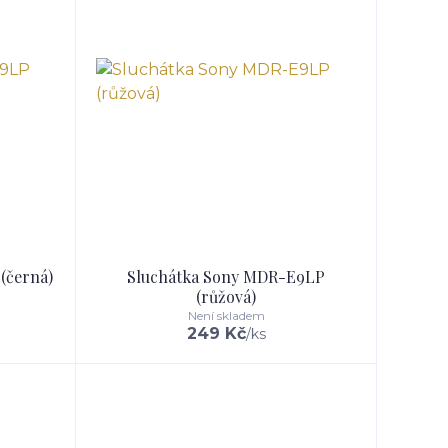
(černá)
Sluchátka Sony MDR-E9LP
(růžová)
Není skladem
249 Kč
/
ks