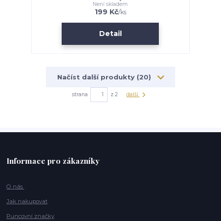
Není skladem
199 Kč
/
ks
Detail
Načíst další produkty (20)
strana
z 2
další
Informace pro zákazníky
O nás
Jak nakupovat
Puncovní značky