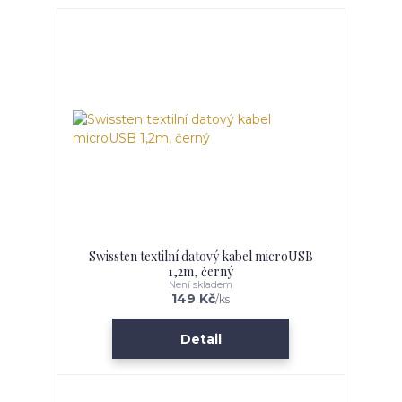
Swissten textilní datový kabel microUSB
1,2m, černý
Není skladem
149 Kč
/
ks
Detail