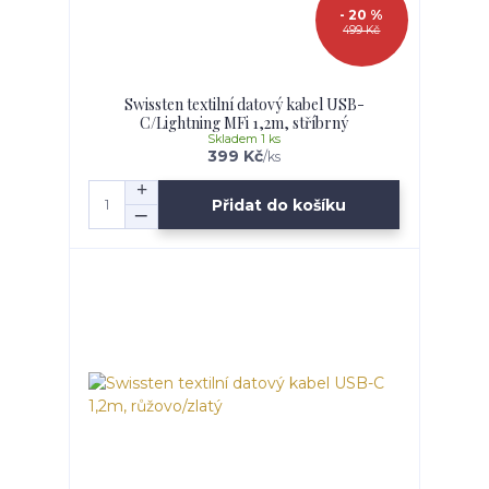
- 20 %
499 Kč
Swissten textilní datový kabel USB-
C/Lightning MFi 1,2m, stříbrný
Skladem 1 ks
399 Kč
/
ks
Přidat do košíku