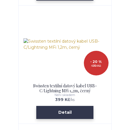
- 20 %
499 Kč
Swissten textilní datový kabel USB-
C/Lightning MFi 1,2m, černý
Není skladem
399 Kč
/
ks
Detail