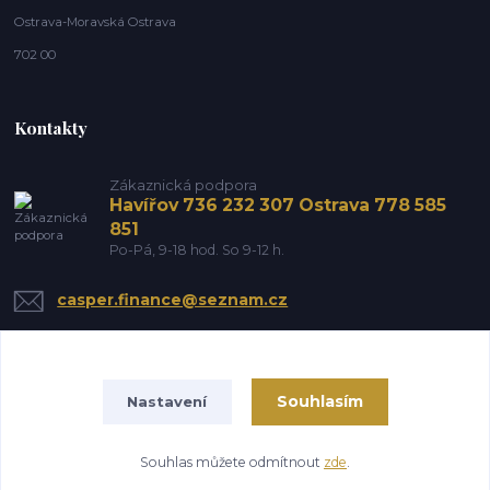
Ostrava-Moravská Ostrava
702 00
Kontakty
Zákaznická podpora
Havířov 736 232 307 Ostrava 778 585
851
Po-Pá, 9-18 hod. So 9-12 h.
casper.finance@seznam.cz
Souhlasím
Nastavení
Souhlas můžete odmítnout
zde
.
Vytvořeno na
Eshop-rychle.cz