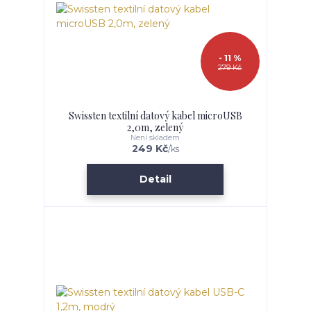
- 11 %
279 Kč
Swissten textilní datový kabel microUSB
2,0m, zelený
Není skladem
249 Kč
/
ks
Detail