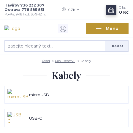
Havířov 736 232 307
0
ks
Ostrava 778 585 851
CZK
0 Kč
Po-Pá, 9-18 hod. So 9-12 h.
Menu
Hledat
Úvod
Příslušenství
Kabely
Kabely
microUSB
USB-C