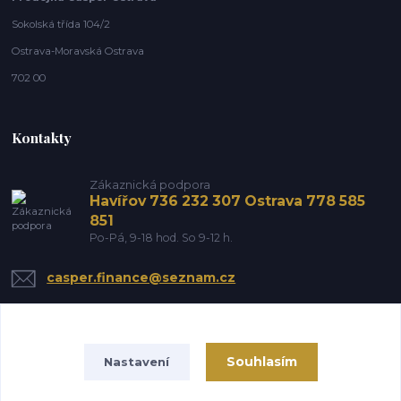
Sokolská třída 104/2
Ostrava-Moravská Ostrava
702 00
Kontakty
Zákaznická podpora
Havířov 736 232 307 Ostrava 778 585
851
Po-Pá, 9-18 hod. So 9-12 h.
casper.finance@seznam.cz
Souhlasím
Nastavení