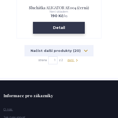
Sluchátka ALIGATOR AE004 (černá)
Není skladem
190 Kč
/
ks
Detail
Načíst další produkty (20)
strana
z 2
další
Informace pro zákazníky
O nás
Jak nakupovat