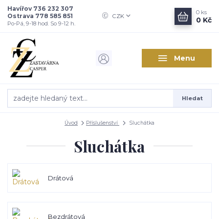
Havířov 736 232 307
0
ks
Ostrava 778 585 851
CZK
0 Kč
Po-Pá, 9-18 hod. So 9-12 h.
Menu
Hledat
Úvod
Příslušenství
Sluchátka
Sluchátka
Drátová
Bezdrátová