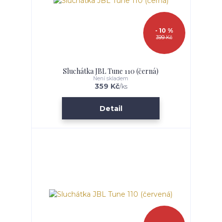
- 10 %
399 Kč
Sluchátka JBL Tune 110 (černá)
Není skladem
359 Kč
/
ks
Detail