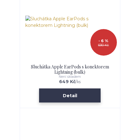
- 6 %
690 Kč
Sluchátka Apple EarPods s konektorem
Lightning (bulk)
Není skladem
649 Kč
/
ks
Detail