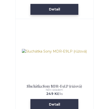
Detail
Sluchátka Sony MDR-E9LP (růžová)
Není skladem
249 Kč
/
ks
Detail