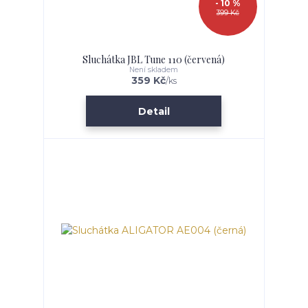
- 10 %
399 Kč
Sluchátka JBL Tune 110 (červená)
Není skladem
359 Kč
/
ks
Detail