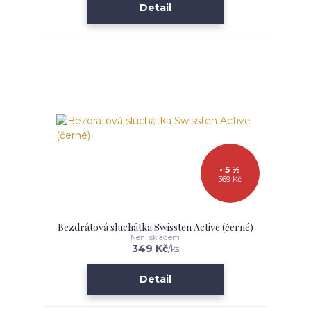
Detail
- 5 %
369 Kč
Bezdrátová sluchátka Swissten Active (černé)
Není skladem
349 Kč
/
ks
Detail