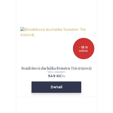
- 15 %
649 Kč
Bezdrátová sluchátka Swissten Trix (růžová)
Není skladem
549 Kč
/
ks
Detail