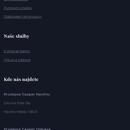
Puncovní značky
Odstoupení od smlouvy
Naše služby
E-shop se šperky
Výkup a zástava
Kde nás najdete
Prodejna Casper Havířov
Dlouhá třída 13a
Havířov-Město, 736 01
Prodejna Casper Ostrava