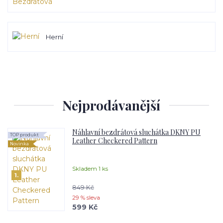
Herní
Nejprodávanější
Náhlavní bezdrátová sluchátka DKNY PU
TOP produkt
Leather Checkered Pattern
Novinka
Skladem 1 ks
1.
849 Kč
29 % sleva
599 Kč