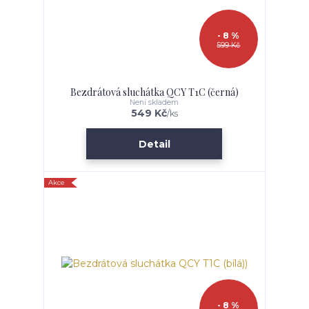
- 8 %
599 Kč
Bezdrátová sluchátka QCY T1C (černá)
Není skladem
549 Kč
/
ks
Detail
Akce
- 8 %