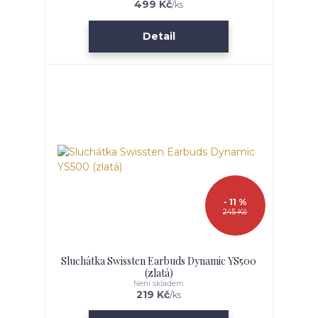
499 Kč
/
ks
Detail
- 11 %
245 Kč
Sluchátka Swissten Earbuds Dynamic YS500
(zlatá)
Není skladem
219 Kč
/
ks