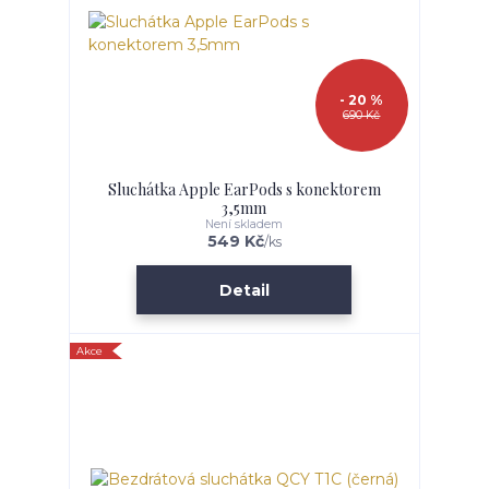
- 20 %
690 Kč
Sluchátka Apple EarPods s konektorem
3,5mm
Není skladem
549 Kč
/
ks
Detail
Akce