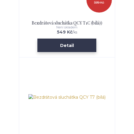
599 Kč
Bezdrátová sluchátka QCY T1C (bílá))
Není skladem
549 Kč
/
ks
Detail