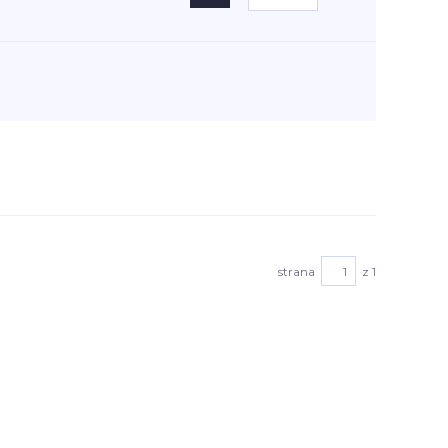
strana
z 1