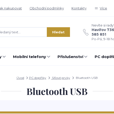
ak nakupovat
Obchodní podmínky
Kontakty
Více
Nevíte si rady
Havířov 73
Hledat
585 851
Po-Pá, 9-18 ho
y
Mobilní telefony
Příslušenství
PC doplň
Úvod
PC doplňky
Síťové prvky
Bluetooth USB
Bluetooth USB