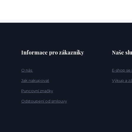
Informace pro zákazníky
Naše sl
O nás
E-shop se
Jak nakupovat
Výkup a z
Puncovní značky
Odstoupení od smlouvy