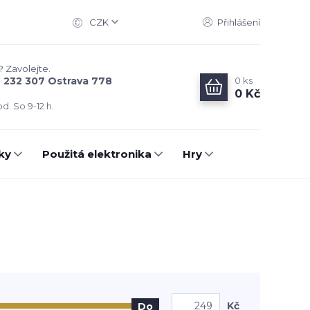
CZK
Přihlášení
? Zavolejte.
0
ks
6 232 307 Ostrava 778
0 Kč
d. So 9-12 h.
ky
Použitá elektronika
Hry
Kč
Do