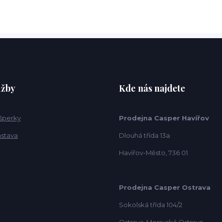
užby
Kde nás najdete
 šperky
Prodejna Casper Havířov
ástava
Dlouhá třída 13a
Havířov-Město, 736 01
Prodejna Casper Ostrava
Sokolská třída 104/2