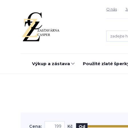
O nás
J
Výkup a zástava
Použité zlaté šperk
Cena:
Kč
Od