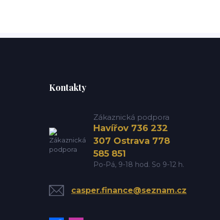
Kontakty
Zákaznická podpora
Havířov 736 232
307 Ostrava 778
585 851
Po-Pá, 9-18 hod. So 9-12 h.
casper.finance@seznam.cz