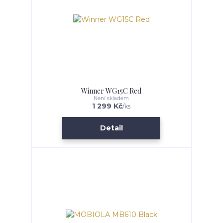
Winner WG15C Red
Není skladem
1 299 Kč
/
ks
Detail