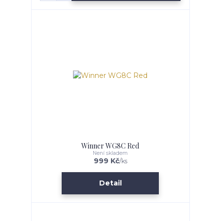
Winner WG8C Red
Není skladem
999 Kč
/
ks
Detail