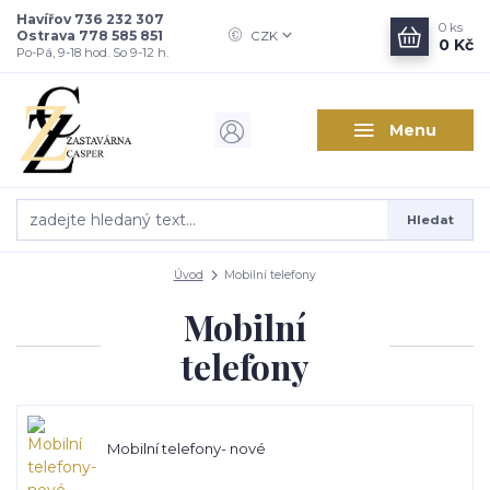
Havířov 736 232 307
0
ks
Ostrava 778 585 851
CZK
0 Kč
Po-Pá, 9-18 hod. So 9-12 h.
Menu
Hledat
Úvod
Mobilní telefony
Mobilní
telefony
Mobilní telefony- nové