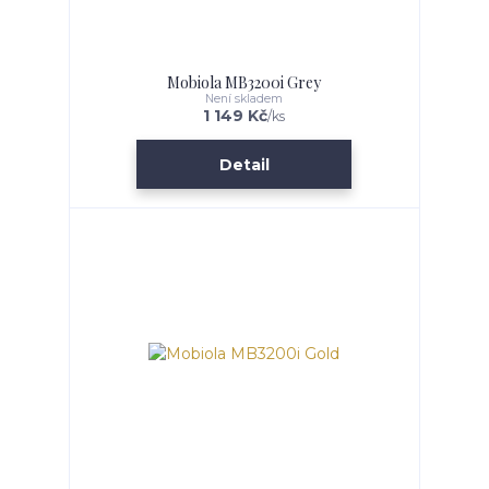
Mobiola MB3200i Grey
Není skladem
1 149 Kč
/
ks
Detail