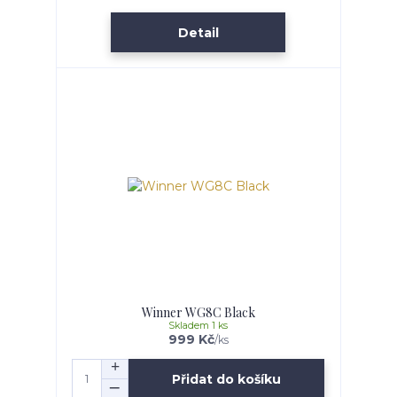
Detail
Winner WG8C Black
Skladem 1 ks
999 Kč
/
ks
Přidat do košíku