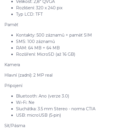
Velikost: 2,8" QVGA
Rozlišení: 320 x 240 pix
Typ LCD: TFT
Paměť
Kontakty: 500 záznamů + paměť SIM
SMS: 100 záznamů
RAM: 64 MB + 64 MB
Rozšíření: MicroSD (až 16 GB)
Kamera
Hlavní (zadní): 2 MP real
Připojení
Bluetooth: Ano (verze 3.0)
Wi-Fi: Ne
Sluchátka: 3.5 mm Stereo - norma CTIA
USB: microUSB (5-pin)
Síť/Pásma