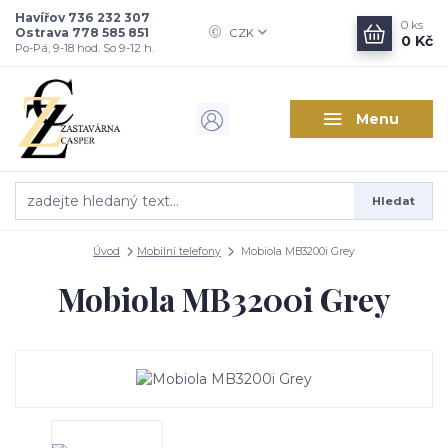
Havířov 736 232 307
0
ks
Ostrava 778 585 851
CZK
0 Kč
Po-Pá, 9-18 hod. So 9-12 h.
Menu
Hledat
Úvod
Mobilní telefony
Mobiola MB3200i Grey
Mobiola MB3200i Grey