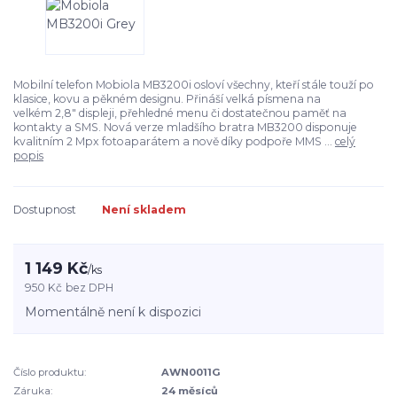
Mobilní telefon Mobiola MB3200i osloví všechny, kteří stále touží po
klasice, kovu a pěkném designu. Přináší velká písmena na
velkém 2,8" displeji, přehledné menu či dostatečnou paměť na
kontakty a SMS. Nová verze mladšího bratra MB3200 disponuje
kvalitním 2 Mpx fotoaparátem a nově díky podpoře MMS ...
celý
popis
Dostupnost
Není skladem
1 149 Kč
/
ks
950 Kč
bez DPH
Momentálně není k dispozici
Číslo produktu:
AWN0011G
Záruka:
24 měsíců