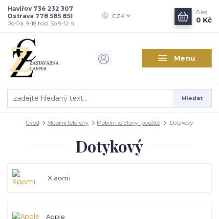
Havířov 736 232 307
0
ks
Ostrava 778 585 851
CZK
0 Kč
Po-Pá, 9-18 hod. So 9-12 h.
Menu
Hledat
Úvod
Mobilní telefony
Mobilní telefony- použité
Dotykový
Dotykový
Xiaomi
Apple