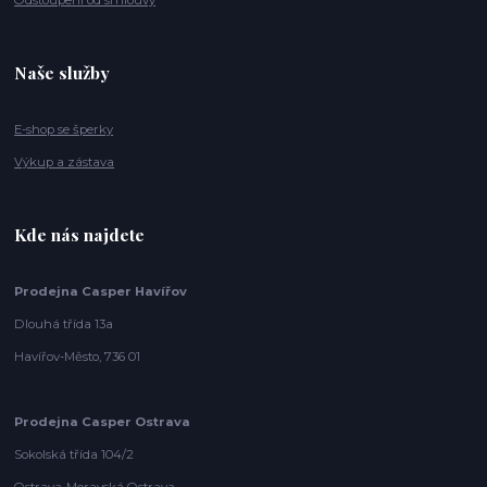
Odstoupení od smlouvy
Naše služby
E-shop se šperky
Výkup a zástava
Kde nás najdete
Prodejna Casper Havířov
Dlouhá třída 13a
Havířov-Město, 736 01
Prodejna Casper Ostrava
Sokolská třída 104/2