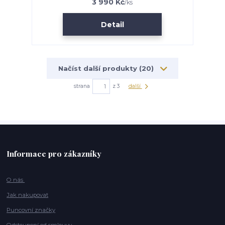
3 990 Kč
/
ks
Detail
Načíst další produkty (20)
strana
z 3
další
Informace pro zákazníky
O nás
Jak nakupovat
Puncovní značky