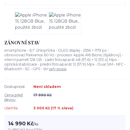
ZÁNOVNÍ STAV
smartphone • 6,1" úhlopříčka • OLED displej • 2556 × 1179 px •
obnovovací frekvence 60 Hz • procesor Apple A16 Bionic (6jádrový) •
interní paměť 128 GB • zadní fotoaparát 48 (f/1.6) + 12 (f/2.4) Mpx •
optická stabilizace • přední fotoaparát 12 (f/1.9) Mpx • Dual SIM • NFC •
Bluetooth • 5G • GPS • Wi
celý popis
Dostupnost
Není skladem
Cena před
17 990 Kč
slevou
Ušetříte
3 000 Kč (
17
% sleva)
14 990 Kč
/
ks
14 990 Kč
bez DPH