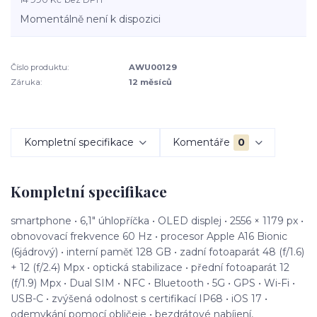
Momentálně není k dispozici
Číslo produktu:
AWU00129
Záruka:
12 měsíců
Kompletní specifikace
Komentáře
0
Kompletní specifikace
smartphone • 6,1" úhlopříčka • OLED displej • 2556 × 1179 px •
obnovovací frekvence 60 Hz • procesor Apple A16 Bionic
(6jádrový) • interní paměť 128 GB • zadní fotoaparát 48 (f/1.6)
+ 12 (f/2.4) Mpx • optická stabilizace • přední fotoaparát 12
(f/1.9) Mpx • Dual SIM • NFC • Bluetooth • 5G • GPS • Wi-Fi •
USB-C • zvýšená odolnost s certifikací IP68 • iOS 17 •
odemykání pomocí obličeje • bezdrátové nabíjení,