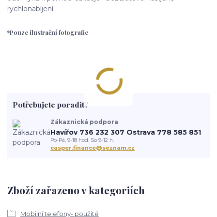
rychlonabíjení
*Pouze ilustrační fotografie
Potřebujete poradit?
Zákaznická podpora
Havířov 736 232 307 Ostrava 778 585 851
Po-Pá, 9-18 hod. So 9-12 h.
casper.finance@seznam.cz
Zboží zařazeno v kategoriích
Mobilní telefony- použité