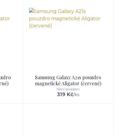
uzdro
Samsung Galaxy A21s pouzdro
rné)
magnetické Aligator (červené)
Není skladem
319 Kč
/
ks