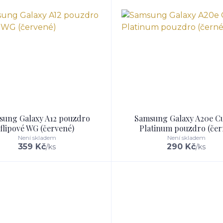
sung Galaxy A12 pouzdro
Samsung Galaxy A20e C
flipové WG (červené)
Platinum pouzdro (čer
Není skladem
Není skladem
359 Kč
290 Kč
/
ks
/
ks