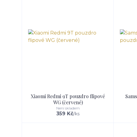
Xiaomi Redmi 9T pouzdro flipové
Sams
WG (červené)
Není skladem
359 Kč
/
ks