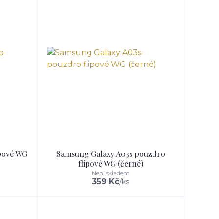
ipové WG
Samsung Galaxy A03s pouzdro
flipové WG (černé)
Není skladem
359 Kč
/
ks