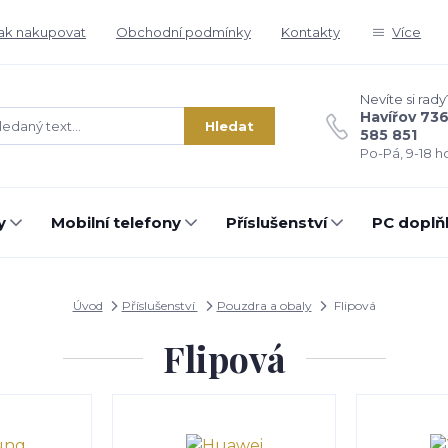
ak nakupovat
Obchodní podmínky
Kontakty
Více
Nevíte si rady
Havířov 73
Hledat
585 851
Po-Pá, 9-18 ho
y
Mobilní telefony
Příslušenství
PC doplň
Úvod
Příslušenství
Pouzdra a obaly
Flipová
Flipová