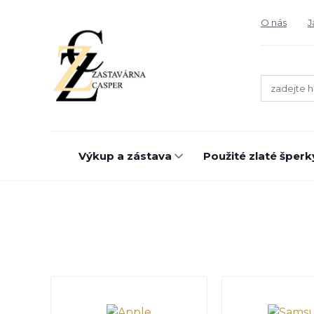
O nás
J
Výkup a zástava
Použité zlaté šperk