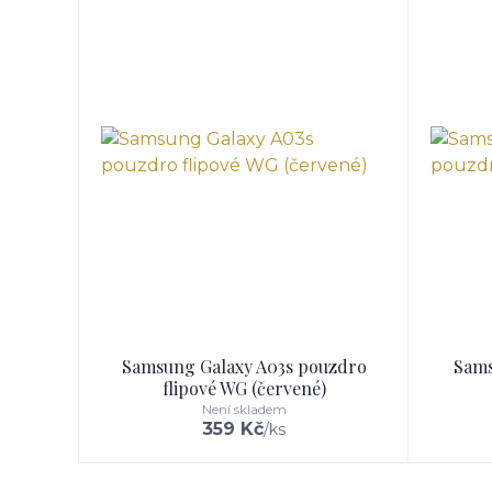
Samsung Galaxy A03s pouzdro
Sams
flipové WG (červené)
Není skladem
359 Kč
/
ks