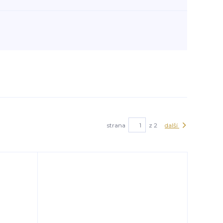
strana
z 2
další