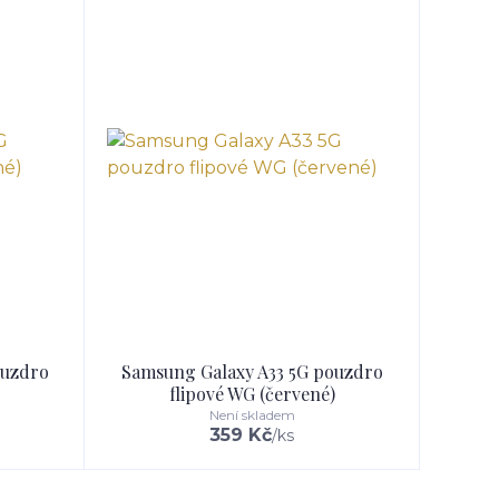
ouzdro
Samsung Galaxy A33 5G pouzdro
flipové WG (červené)
Není skladem
359 Kč
/
ks