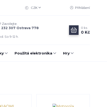
CZK
Přihlášení
? Zavolejte.
0
ks
6 232 307 Ostrava 778
0 Kč
d. So 9-12 h.
ky
Použitá elektronika
Hry