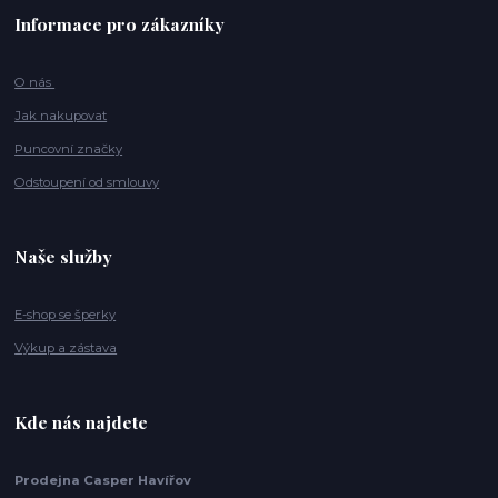
Informace pro zákazníky
O nás
Jak nakupovat
Puncovní značky
Odstoupení od smlouvy
Naše služby
E-shop se šperky
Výkup a zástava
Kde nás najdete
Prodejna Casper Havířov