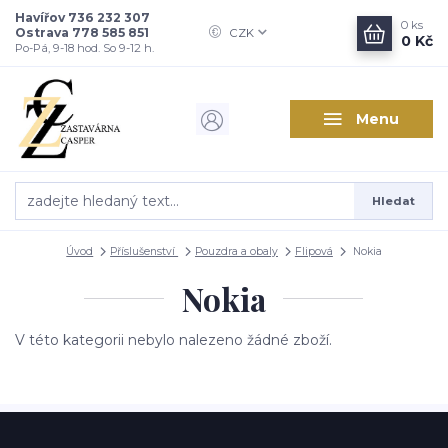
Havířov 736 232 307
0
ks
Ostrava 778 585 851
CZK
0 Kč
Po-Pá, 9-18 hod. So 9-12 h.
Menu
Hledat
Úvod
Příslušenství
Pouzdra a obaly
Flipová
Nokia
Nokia
V této kategorii nebylo nalezeno žádné zboží.