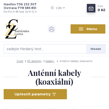
Havířov 736 232 307
0
ks
Ostrava 778 585 851
CZK
0 Kč
Po-Pá, 9-18 hod. So 9-12 h.
Menu
Hledat
Úvod
PC doplňky
Kabely
Anténní kabely (koaxiální)
Anténní kabely
(koaxiální)
Upřesnit parametry