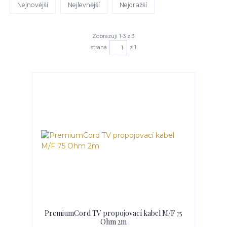
Nejnovější
Nejlevnější
Nejdražší
Zobrazuji 1-3 z 3
strana
z 1
PremiumCord TV propojovací kabel M/F 75
Ohm 2m