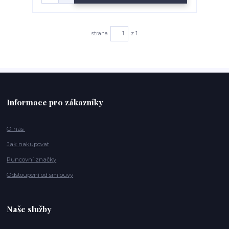
strana
z 1
Informace pro zákazníky
O nás
Jak nakupovat
Puncovní značky
Odstoupení od smlouvy
Naše služby