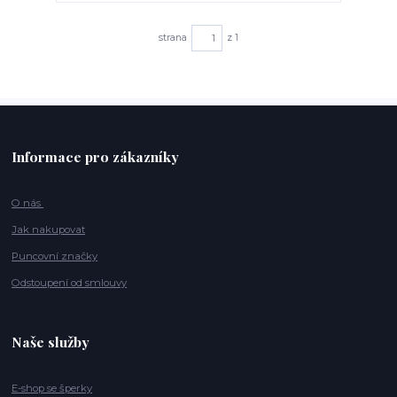
strana
z 1
Informace pro zákazníky
O nás
Jak nakupovat
Puncovní značky
Odstoupení od smlouvy
Naše služby
E-shop se šperky