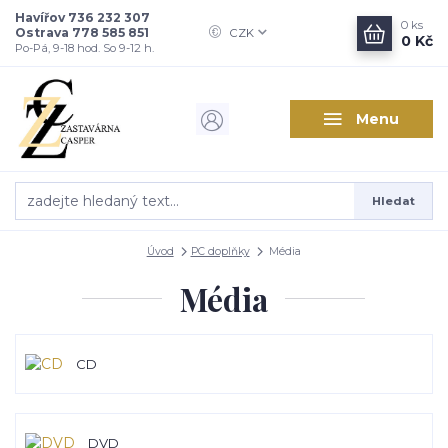
Havířov 736 232 307
0
ks
Ostrava 778 585 851
CZK
0 Kč
Po-Pá, 9-18 hod. So 9-12 h.
Menu
Hledat
Úvod
PC doplňky
Média
Média
CD
DVD