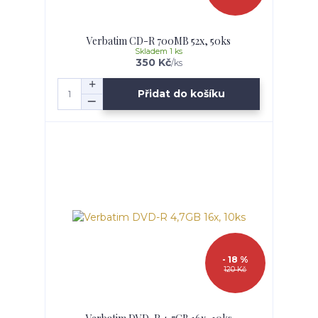
Verbatim CD-R 700MB 52x, 50ks
Skladem 1 ks
350 Kč
/
ks
Přidat do košíku
- 18 %
120 Kč