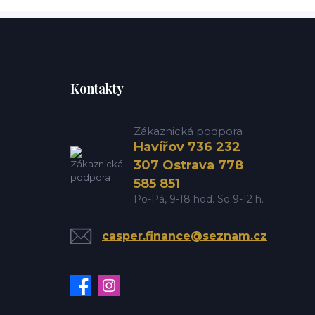
Kontakty
Zákaznická podpora
Havířov 736 232
307 Ostrava 778
585 851
Po-Pá, 9-18 hod. So 9-12 h.
casper.finance@seznam.cz