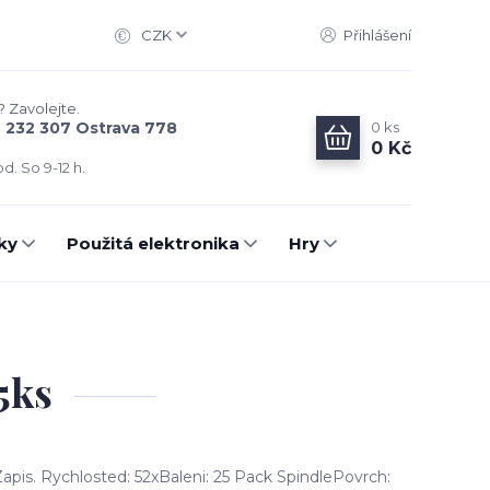
CZK
Přihlášení
? Zavolejte.
0
ks
6 232 307 Ostrava 778
0 Kč
d. So 9-12 h.
ky
Použitá elektronika
Hry
5ks
pis. Rychlosted: 52xBaleni: 25 Pack SpindlePovrch: