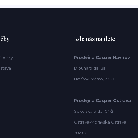
užby
Kde nás najdete
 šperky
Prodejna Casper Havířov
ástava
Dlouhá třída 13a
Havířov-Město, 736 01
Prodejna Casper Ostrava
Sokolská třída 104/2
Ostrava-Moravská Ostrava
702 00