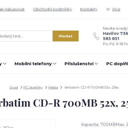
ak nakupovat
Obchodní podmínky
Kontakty
Více
Nevíte si rady
Havířov 73
Hledat
585 851
Po-Pá, 9-18 ho
y
Mobilní telefony
Příslušenství
PC doplň
Úvod
PC doplňky
Média
Verbatim CD-R 700MB 52x, 25ks
rbatim CD-R 700MB 52x, 2
Kapacita: 700MBMax. Za