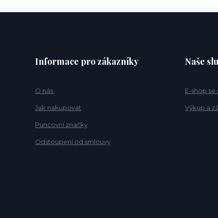
Informace pro zákazníky
Naše sl
O nás
E-shop se
Jak nakupovat
Výkup a z
Puncovní značky
Odstoupení od smlouvy