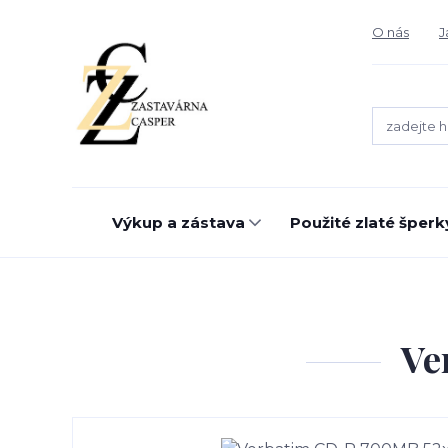
O nás
J
Výkup a zástava
Použité zlaté šperk
Ve