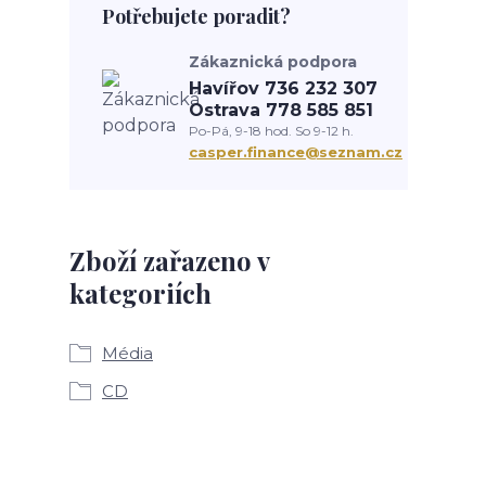
Potřebujete poradit?
Zákaznická podpora
Havířov 736 232 307
Ostrava 778 585 851
Po-Pá, 9-18 hod. So 9-12 h.
casper.finance@seznam.cz
Zboží zařazeno v
kategoriích
Média
CD