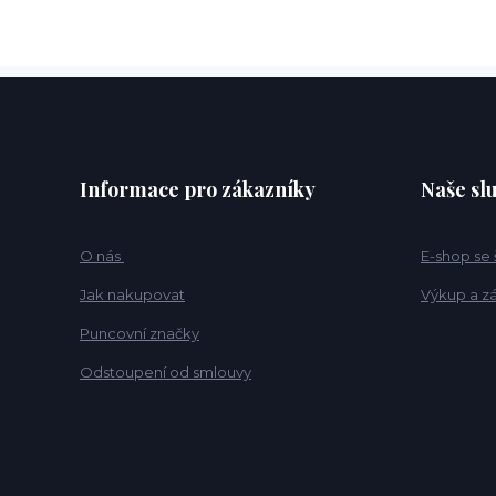
Informace pro zákazníky
Naše sl
O nás
E-shop se
Jak nakupovat
Výkup a z
Puncovní značky
Odstoupení od smlouvy