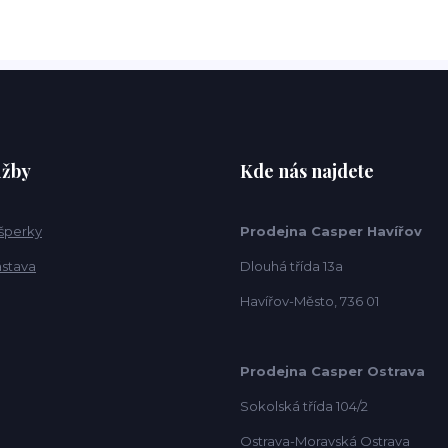
užby
Kde nás najdete
 šperky
Prodejna Casper Havířov
ástava
Dlouhá třída 13a
Havířov-Město, 736 01
Prodejna Casper Ostrava
Sokolská třída 104/2
Ostrava-Moravská Ostrava