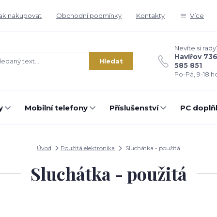
ak nakupovat
Obchodní podmínky
Kontakty
Více
Nevíte si rady
Havířov 73
Hledat
585 851
Po-Pá, 9-18 ho
y
Mobilní telefony
Příslušenství
PC doplň
Úvod
Použitá elektronika
Sluchátka - použitá
Sluchátka - použitá