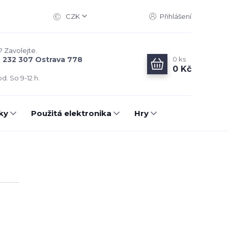
CZK
Přihlášení
? Zavolejte.
0
ks
6 232 307 Ostrava 778
0 Kč
d. So 9-12 h.
ky
Použitá elektronika
Hry