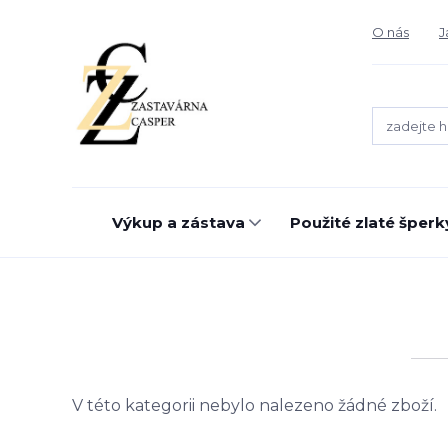
O nás
J
Výkup a zástava
Použité zlaté šperk
V této kategorii nebylo nalezeno žádné zboží.