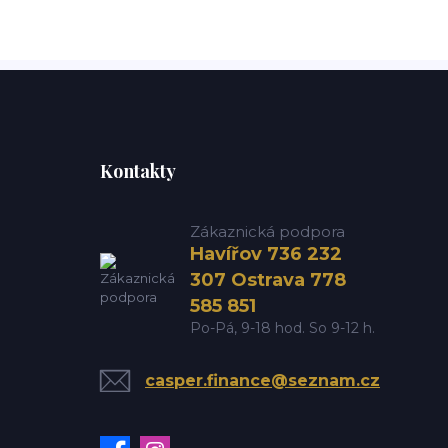
Kontakty
Zákaznická podpora
Havířov 736 232
307 Ostrava 778
585 851
Po-Pá, 9-18 hod. So 9-12 h.
casper.finance@seznam.cz