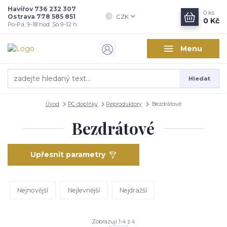
Havířov 736 232 307
0
ks
Ostrava 778 585 851
CZK
0 Kč
Po-Pá, 9-18 hod. So 9-12 h.
Menu
Hledat
Úvod
PC doplňky
Reproduktory
Bezdrátové
Bezdrátové
Upřesnit parametry
Nejnovější
Nejlevnější
Nejdražší
Zobrazuji 1-4 z 4