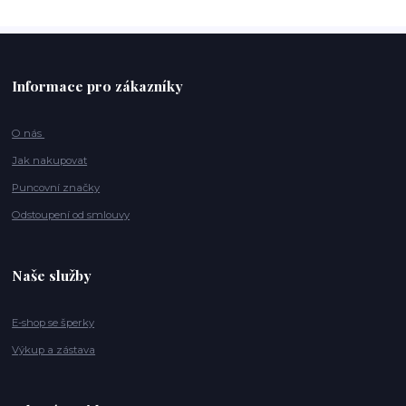
Informace pro zákazníky
O nás
Jak nakupovat
Puncovní značky
Odstoupení od smlouvy
Naše služby
E-shop se šperky
Výkup a zástava