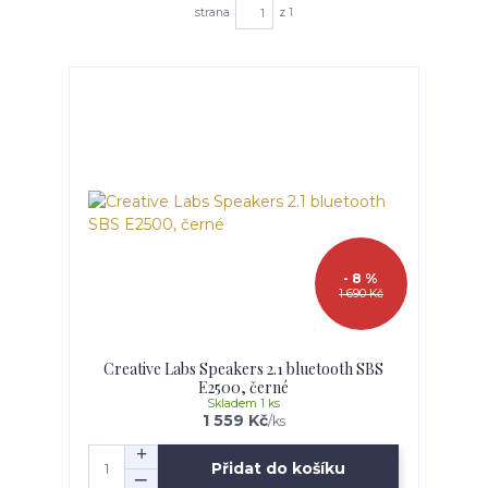
strana
z 1
- 8 %
1 690 Kč
Creative Labs Speakers 2.1 bluetooth SBS
E2500, černé
Skladem 1 ks
1 559 Kč
/
ks
Přidat do košíku