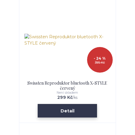
- 24 %
395 Kč
Swissten Reproduktor bluetooth X-STYLE
červený
Není skladem
299 Kč
/
ks
Detail