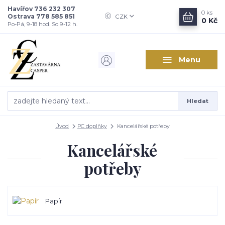
Havířov 736 232 307
0
ks
Ostrava 778 585 851
CZK
0 Kč
Po-Pá, 9-18 hod. So 9-12 h.
Menu
Hledat
Úvod
PC doplňky
Kancelářské potřeby
Kancelářské
potřeby
Papír