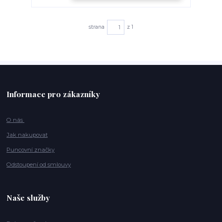
strana
z 1
Informace pro zákazníky
O nás
Jak nakupovat
Puncovní značky
Odstoupení od smlouvy
Naše služby