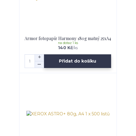
Armor fotopapír Harmony 180g matný 25xA4
na dotaz 1 ks
140 Kč
/
ks
Přidat do košíku