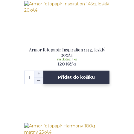
Armor fotopapír Inspiration 145g, lesklý
20xA4
na dotaz 1 ks
120 Kč
/
ks
Přidat do košíku