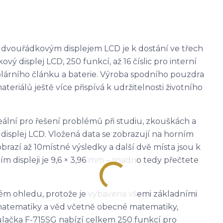
 dvouřádkovým displejem LCD je k dostání ve třech
 displej LCD, 250 funkcí, až 16 číslic pro interní
olárního článku a baterie. Výroba spodního pouzdra
riálů ještě více přispívá k udržitelnosti životního
eální pro řešení problémů při studiu, zkouškách a
displej LCD. Vložená data se zobrazují na horním
brazí až 10místné výsledky a další dvě místa jsou k
ím displeji je 9,6 × 3,96 mm – snadno tedy přečtete
dém ohledu, protože je vybavena všemi základními
 matematiky a věd včetně obecné matematiky,
alkulačka F-715SG nabízí celkem 250 funkcí pro