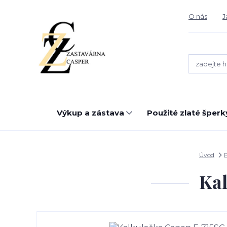
O nás
J
Výkup a zástava
Použité zlaté šperk
Úvod
Kal