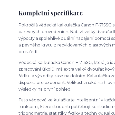
Kompletní specifikace
Pokročilá vědecká kalkulačka Canon F-715SG s
barevných provedeních. Nabízí velký dvouřádkový
výpočty a spolehlivé duální napájení pomocí s
a pevného krytu z recyklovaných plastových mate
prostředí.
Vědecká kalkulačka Canon F-715SG, která je id
zpracování úkolů, má extra velký dvouřádkový 
řádku a výsledky zase na dolním. Kalkulačka zo
dispozici pro exponent. Velikost znaků na hlavn
výsledky na první pohled.
Tato vědecká kalkulačka je inteligentní v kaž
funkcemi, které studenti potřebují ke studiu
trigonometrie, statistiky, fyziky a techniky. K