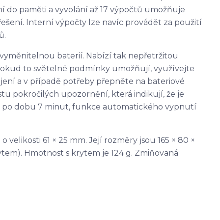
ní do paměti a vyvolání až 17 výpočtů umožňuje
šení. Interní výpočty lze navíc provádět za použití
ů.
vyměnitelnou baterií. Nabízí tak nepřetržitou
 Pokud to světelné podmínky umožňují, využívejte
ení a v případě potřeby přepněte na bateriové
u pokročilých upozornění, která indikují, že je
ku po dobu 7 minut, funkce automatického vypnutí
 velikosti 61 × 25 mm. Její rozměry jsou 165 × 80 ×
krytem). Hmotnost s krytem je 124 g. Zmiňovaná