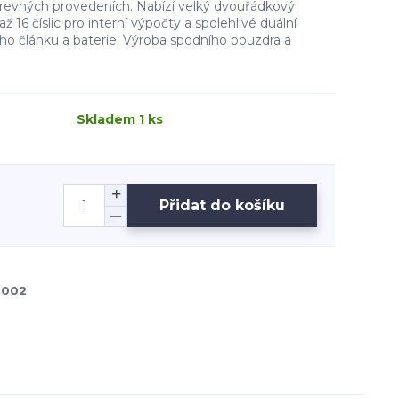
barevných provedeních. Nabízí velký dvouřádkový
až 16 číslic pro interní výpočty a spolehlivé duální
ho článku a baterie. Výroba spodního pouzdra a
Skladem 1 ks
Přidat do košíku
0002