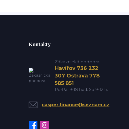
Kontakty
Zákaznická podpora
Havířov 736 232
307 Ostrava 778
585 851
Po-Pá, 9-18 hod. So 9-12 h.
casper.finance@seznam.cz