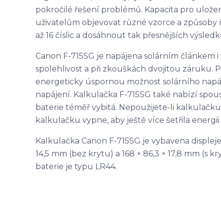
pokročilé řešení problémů. Kapacita pro ulože
uživatelům objevovat různé vzorce a způsoby ře
až 16 číslic a dosáhnout tak přesnějších výsledk
Canon F-715SG je napájena solárním článkem i 
spolehlivost a při zkouškách dvojitou záruku.
energeticky úspornou možnost solárního napáj
napájení. Kalkulačka F-715SG také nabízí spoust
baterie téměř vybitá. Nepoužijete-li kalkulač
kalkulačku vypne, aby ještě více šetřila energii.
Kalkulačka Canon F-715SG je vybavena displeje o
14,5 mm (bez krytu) a 168 × 86,3 × 17,8 mm (s 
baterie je typu LR44.