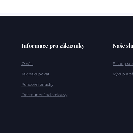
Informace pro zákazníky
Naše sl
O nás
E-shop se
Jak nakupovat
Výkup a z
Puncovní značky
Odstoupení od smlouvy