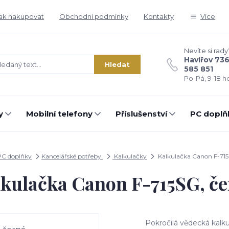
ak nakupovat
Obchodní podmínky
Kontakty
Více
Nevíte si rady
Havířov 73
Hledat
585 851
Po-Pá, 9-18 ho
y
Mobilní telefony
Příslušenství
PC doplň
PC doplňky
Kancelářské potřeby
Kalkulačky
Kalkulačka Canon F-715
kulačka Canon F-715SG, č
Pokročilá vědecká kal