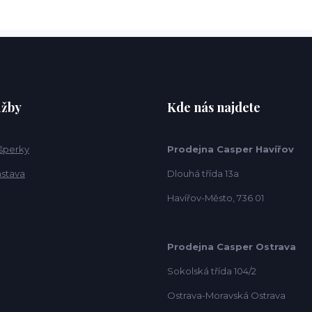
užby
Kde nás najdete
 šperky
Prodejna Casper Havířov
ástava
Dlouhá třída 13a
Havířov-Město, 736 01
Prodejna Casper Ostrava
Sokolská třída 104/2
Ostrava-Moravská Ostrava