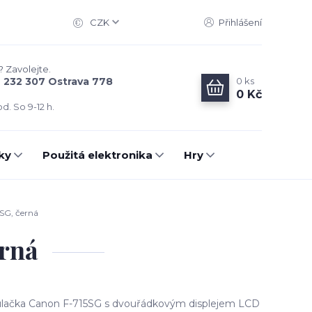
CZK
Přihlášení
? Zavolejte.
0
ks
6 232 307 Ostrava 778
0 Kč
d. So 9-12 h.
ky
Použitá elektronika
Hry
SG, černá
erná
kulačka Canon F-715SG s dvouřádkovým displejem LCD