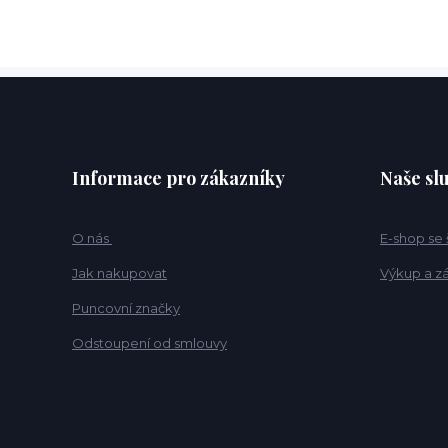
Informace pro zákazníky
Naše sl
O nás
E-shop se
Jak nakupovat
Výkup a z
Puncovní značky
Odstoupení od smlouvy