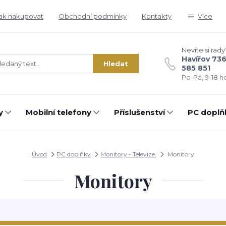
ak nakupovat
Obchodní podmínky
Kontakty
Více
Nevíte si rady
Havířov 73
Hledat
585 851
Po-Pá, 9-18 ho
y
Mobilní telefony
Příslušenství
PC doplň
Úvod
PC doplňky
Monitory - Televize
Monitory
Monitory