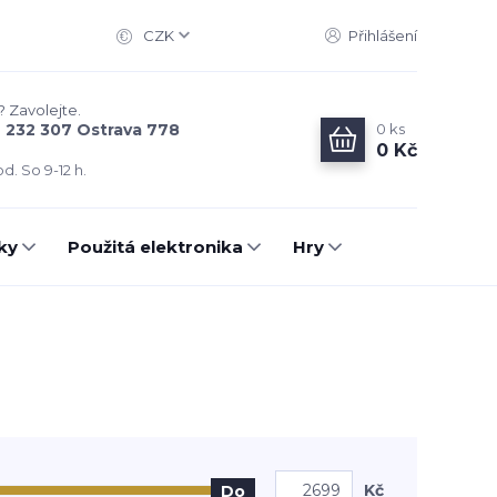
CZK
Přihlášení
? Zavolejte.
0
ks
6 232 307 Ostrava 778
0 Kč
d. So 9-12 h.
ky
Použitá elektronika
Hry
Kč
Do