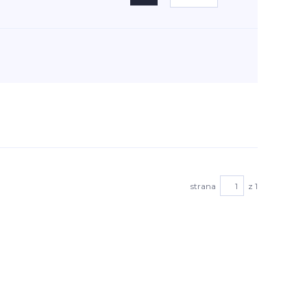
strana
z 1