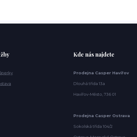
užby
Kde nás najdete
 šperky
Prodejna Casper Havířov
ástava
Dlouhá třída 13a
Havířov-Město, 736 01
Prodejna Casper Ostrava
Sokolská třída 104/2