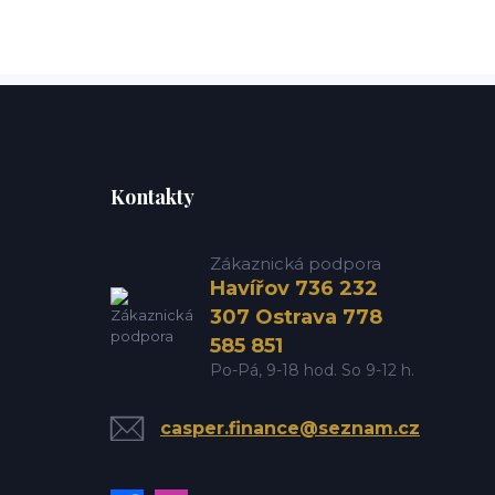
Kontakty
Zákaznická podpora
Havířov 736 232
307 Ostrava 778
585 851
Po-Pá, 9-18 hod. So 9-12 h.
casper.finance@seznam.cz