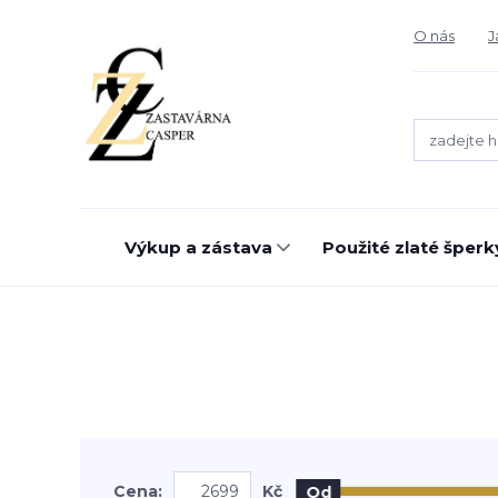
O nás
J
Výkup a zástava
Použité zlaté šperk
Cena:
Kč
Od