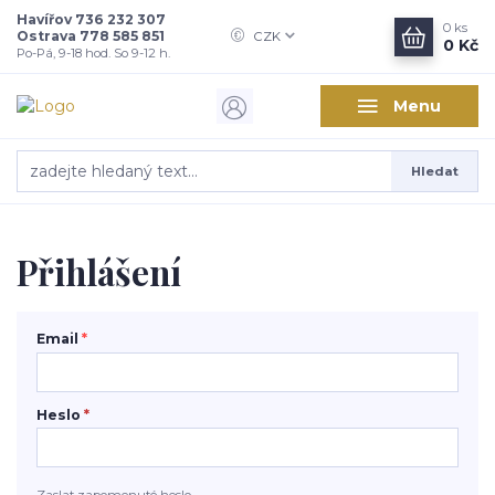
Havířov 736 232 307
0
ks
Ostrava 778 585 851
CZK
0 Kč
Po-Pá, 9-18 hod. So 9-12 h.
Menu
Hledat
Přihlášení
Email
*
Heslo
*
Zaslat zapomenuté heslo