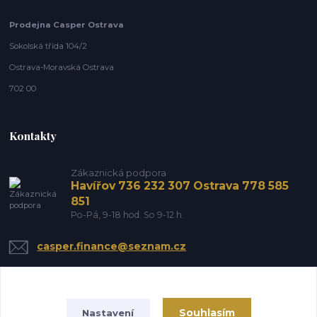
Prodejna Casper Ostrava
Sokolská třída 104/2
Ostrava-Moravská Ostrava
702 00
Kontakty
Zákaznická podpora
Havířov 736 232 307 Ostrava 778 585
851
Po-Pá, 9-18 hod. So 9-12 h.
casper.finance@seznam.cz
Souhlasím
Nastavení