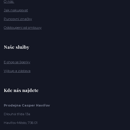
O nás
Jak nakupovat
Puncovní značky
Odstoupení od smlouvy
Naše služby
E-shop se šperky
Výkup a zástava
Kde nás najdete
Prodejna Casper Havířov
Dlouhá třída 13a
Havířov-Město, 736 01