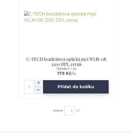
C-TECH bezdrátová optická myš WLM-08
1200 DPI, černá
Skladem 1 ks
179 Kč
/
ks
Přidat do košíku
strana
z 1