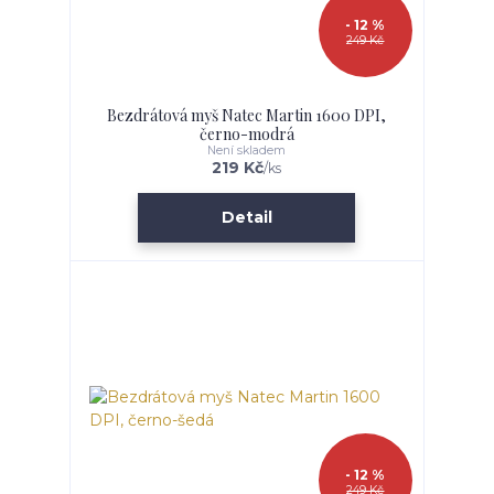
- 12 %
249 Kč
Bezdrátová myš Natec Martin 1600 DPI,
černo-modrá
Není skladem
219 Kč
/
ks
Detail
- 12 %
249 Kč