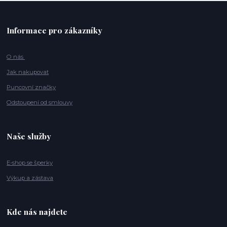
Informace pro zákazníky
O nás
Jak nakupovat
Puncovní značky
Odstoupení od smlouvy
Naše služby
E-shop se šperky
Výkup a zástava
Kde nás najdete