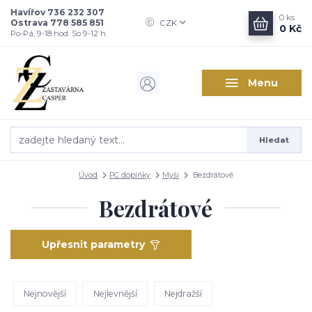
Havířov 736 232 307
0
ks
Ostrava 778 585 851
CZK
0 Kč
Po-Pá, 9-18 hod. So 9-12 h.
Menu
Hledat
Úvod
PC doplňky
Myši
Bezdrátové
Bezdrátové
Upřesnit parametry
Nejnovější
Nejlevnější
Nejdražší