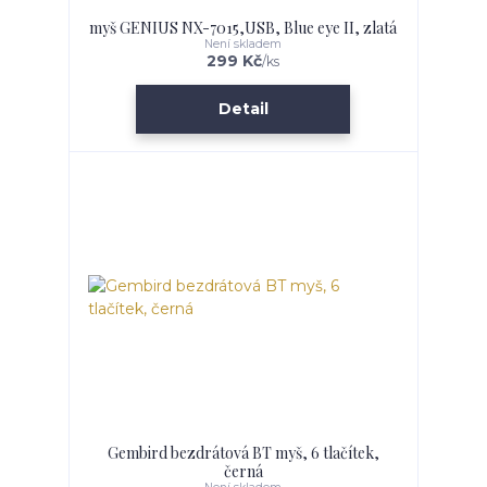
myš GENIUS NX-7015,USB, Blue eye II, zlatá
Není skladem
299 Kč
/
ks
Detail
Gembird bezdrátová BT myš, 6 tlačítek,
černá