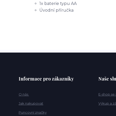
1x baterie typu AA
Úvodní příručka
Informace pro zákazníky
Naše sl
O nás
E-shop se
Jak nakupovat
Výkup a z
Puncovní značky