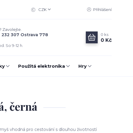
CZK
Přihlášení
? Zavolejte.
0
ks
6 232 307 Ostrava 778
0 Kč
d. So 9-12 h.
ky
Použitá elektronika
Hry
á, černá
myš vhodná pro cestování s dlouhou životností