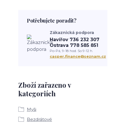
Potřebujete poradit?
Zákaznická podpora
Havířov 736 232 307
Ostrava 778 585 851
Po-Pá, 9-18 hod. So 9-12 h.
casper.finance@seznam.cz
Zboží zařazeno v
kategoriích
Myši
Bezdrátové