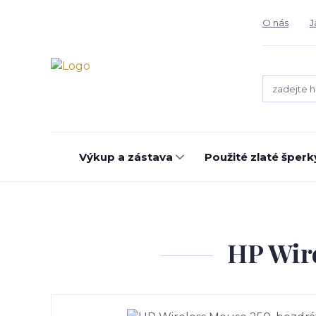
O nás
J
Výkup a zástava
Použité zlaté šperk
HP Wire