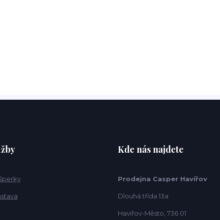
užby
Kde nás najdete
 šperky
Prodejna Casper Havířov
ástava
Dlouhá třída 13a
Havířov-Město, 736 01