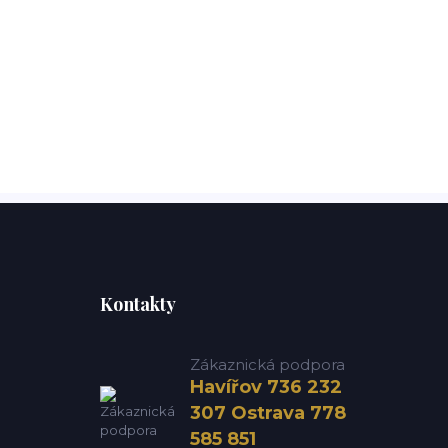
Kontakty
Zákaznická podpora
Havířov 736 232
307 Ostrava 778
585 851