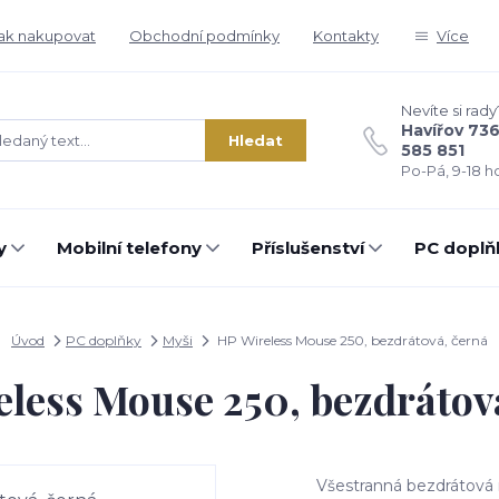
ak nakupovat
Obchodní podmínky
Kontakty
Více
Nevíte si rady
Havířov 73
Hledat
585 851
Po-Pá, 9-18 ho
y
Mobilní telefony
Příslušenství
PC doplň
Úvod
PC doplňky
Myši
HP Wireless Mouse 250, bezdrátová, černá
less Mouse 250, bezdrátov
Všestranná bezdrátová 