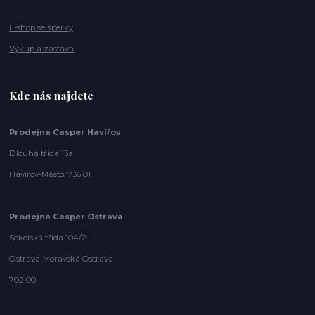
E-shop se šperky
Výkup a zástava
Kde nás najdete
Prodejna Casper Havířov
Dlouhá třída 13a
Havířov-Město, 736 01
Prodejna Casper Ostrava
Sokolská třída 104/2
Ostrava-Moravská Ostrava
702 00