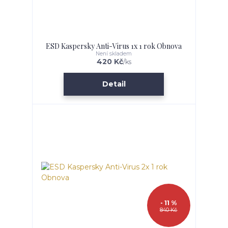
ESD Kaspersky Anti-Virus 1x 1 rok Obnova
Není skladem
420 Kč
/
ks
Detail
- 11 %
840 Kč