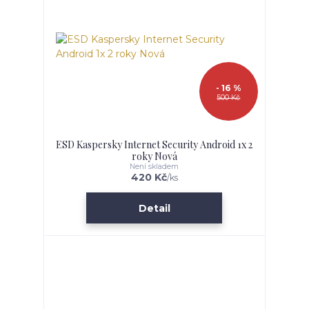
- 16 %
500 Kč
ESD Kaspersky Internet Security Android 1x 2
roky Nová
Není skladem
420 Kč
/
ks
Detail