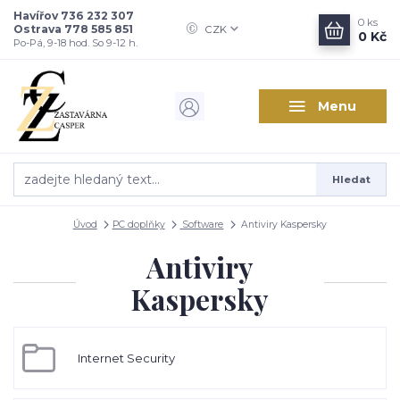
Havířov 736 232 307
0
ks
Ostrava 778 585 851
CZK
0 Kč
Po-Pá, 9-18 hod. So 9-12 h.
Menu
Hledat
Úvod
PC doplňky
Software
Antiviry Kaspersky
Antiviry
Kaspersky
Internet Security