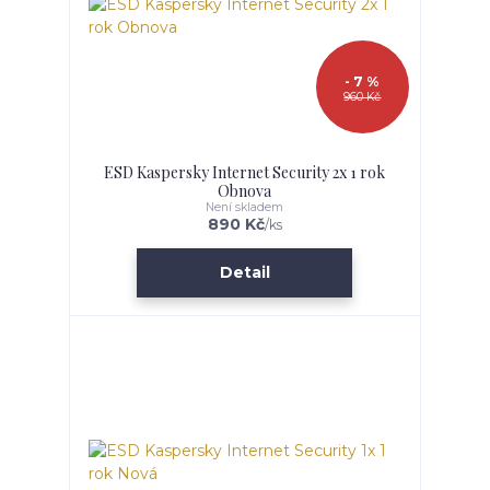
- 7 %
960 Kč
ESD Kaspersky Internet Security 2x 1 rok
Obnova
Není skladem
890 Kč
/
ks
Detail