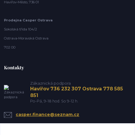
Havířov-Město, 736 01
Prodejna Casper Ostrava
Sokolská třída 104/2
Ostrava-Moravská Ostrava
702 00
Kontakty
Zákaznická podpora
Havířov 736 232 307 Ostrava 778 585
851
Po-Pá, 9-18 hod. So 9-12 h.
casper.finance@seznam.cz