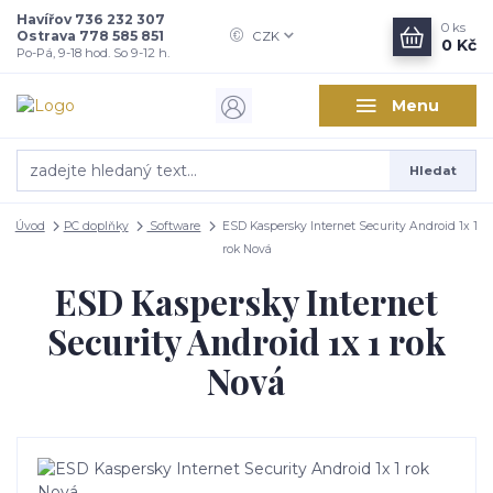
Havířov 736 232 307
0
ks
Ostrava 778 585 851
CZK
0 Kč
Po-Pá, 9-18 hod. So 9-12 h.
Menu
Hledat
Úvod
PC doplňky
Software
ESD Kaspersky Internet Security Android 1x 1
rok Nová
ESD Kaspersky Internet
Security Android 1x 1 rok
Nová