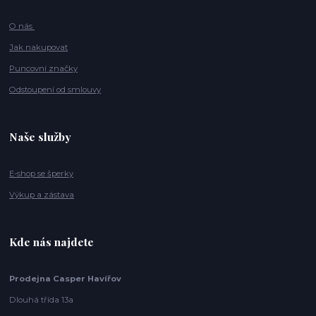
O nás
Jak nakupovat
Puncovní značky
Odstoupení od smlouvy
Naše služby
E-shop se šperky
Výkup a zástava
Kde nás najdete
Prodejna Casper Havířov
Dlouhá třída 13a