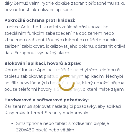
díky čemuž velmi rychle dokáže zabránit případnému riziku
bez nutnosti aktualizace aplikace.
Pokročilá ochrana proti krádeži:
Funkce Anti-Theft umožní vzdáleně přistupovat ke
speciálním funkcím zabezpečení na odcizeném nebo
ztraceném zařízení. Pouhým kliknutím můžete mobilní
zařízení zablokovat, lokalizovat jeho polohu, odstranit citlivá
data či zapnout výstražný alarm.
Blokování aplikací, hovorů a zpráv:
Pomocí funkce App lock můžete na chytrém telefonu či
tabletu zablokovat přístup k vybraným aplikacím. Nechybí
ani filtr nevyžádaných hovorů a zpráv, který umožní přijímat
pouze telefonní hovory a SMS zprávy, o které máte zájem.
Hardwarové a softwarové požadavky:
Zařízení musí splňovat následující požadavky, aby aplikaci
Kaspersky Internet Security podporovalo:
Smartphone nebo tablet s rozlišením displeje
320x480 pixelů nebo větším