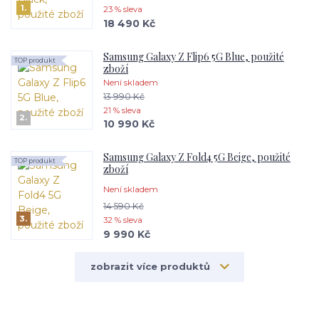
1.
23 % sleva
18 490 Kč
Samsung Galaxy Z Flip6 5G Blue, použité
TOP produkt
zboží
Není skladem
13 990 Kč
21 % sleva
2.
10 990 Kč
Samsung Galaxy Z Fold4 5G Beige, použité
TOP produkt
zboží
Není skladem
14 590 Kč
3.
32 % sleva
9 990 Kč
zobrazit více produktů