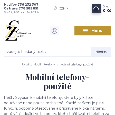
Havířov 736 232 307
0
ks
Ostrava 778 585 851
CZK
0 Kč
Po-Pá, 9-18 hod. So 9-12 h.
Menu
Hledat
Úvod
Mobilní telefony
Mobilní telefony- použité
Mobilní telefony-
použité
Pečlivě vybrané mobilní telefony, které byly krátce
používané nebo pouze rozbalené. Každé zařízení je plně
funkční, odborně otestované a připravené k okamžitému
používání. Ideální volba pro ty, kteří chtějí kvalitní telefon za