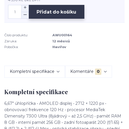
Přidat do košíku
Číslo produktu:
AWU00164
Záruka:
12 měsíců
Pobočka:
Havířov
Kompletní specifikace
Komentáře
0
Kompletní specifikace
6,67" úhlopříčka • AMOLED displej • 2712 × 1220 px •
obnovovací frekvence 120 Hz • procesor MediaTek
Dimensity 7300 Ultra (8jádrový – až 2,5 GHz) • paměť RAM
8 GB • interní paměť 256 GB • zadní fotoaparát 200 (f/1.65) +
8 (f/2.2) + 2 (f/2.4) Mpx • optická stabilizace obrazu • přední