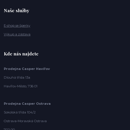
Naše služby
E-shop se šperky
Výkup a zástava
Kde nás najdete
Prodejna Casper Havířov
Dlouhá třída 13a
Havířov-Město, 736 01
Prodejna Casper Ostrava
Sokolská třída 104/2
Ostrava-Moravská Ostrava
702 00