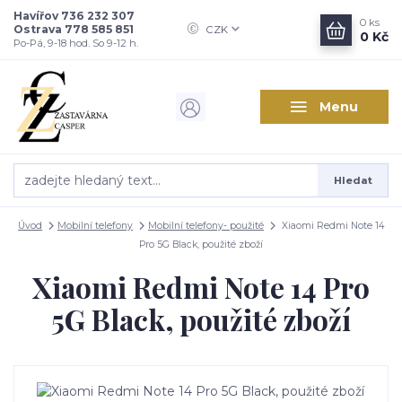
Havířov 736 232 307
0
ks
Ostrava 778 585 851
CZK
0 Kč
Po-Pá, 9-18 hod. So 9-12 h.
Menu
Hledat
Úvod
Mobilní telefony
Mobilní telefony- použité
Xiaomi Redmi Note 14
Pro 5G Black, použité zboží
Xiaomi Redmi Note 14 Pro
5G Black, použité zboží