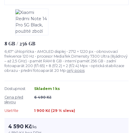
8 GB / 256 GB
6,67" úhlopříčka • AMOLED displej • 2712 × 1220 px • obnovovací
frekvence 120 Hz • procesor MediaTek Dimensity 7300 Ultra (8jádrový
– až 2,5 GHz) • paměť RAM 8 GB • interní paměť 256 GB • zadní
fotoaparát 200 (f/1.65) + 8 (f/2.2) + 2 (f/2.4) Mpx • optická stabilizace
obrazu • přední fotoaparát 20 Mp
celý popis
Dostupnost
Skladem 1 ks
Cena před
6 490 Kč
slevou
Ušetříte
1 900 Kč (
29
% sleva)
4 590 Kč
/
ks
4 590 Kč
bez DPH