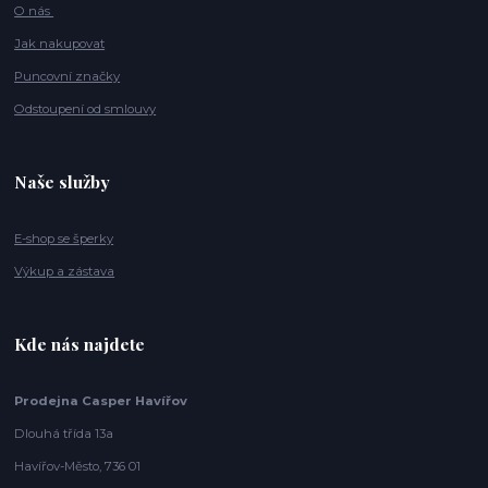
O nás
Jak nakupovat
Puncovní značky
Odstoupení od smlouvy
Naše služby
E-shop se šperky
Výkup a zástava
Kde nás najdete
Prodejna Casper Havířov
Dlouhá třída 13a
Havířov-Město, 736 01