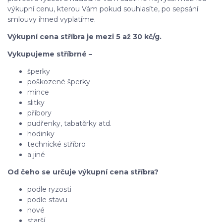
výkupní cenu, kterou Vám pokud souhlasíte, po sepsání
smlouvy ihned vyplatíme.
Výkupní cena stříbra je mezi 5 až 30 kč/g.
Vykupujeme stříbrné –
šperky
poškozené šperky
mince
slitky
příbory
pudřenky, tabatěrky atd.
hodinky
technické stříbro
a jiné
Od čeho se určuje výkupní cena stříbra?
podle ryzosti
podle stavu
nové
starší