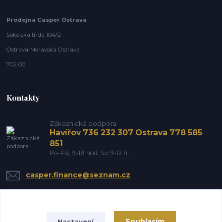
Prodejna Casper Ostrava
Sokolská třída 104/2
Ostrava-Moravská Ostrava
702 00
Kontakty
Zákaznická podpora
Havířov 736 232 307 Ostrava 778 585
851
Po-Pá, 9-18 hod. So 9-12 h.
casper.finance@seznam.cz
Souhlasím
Nastavení