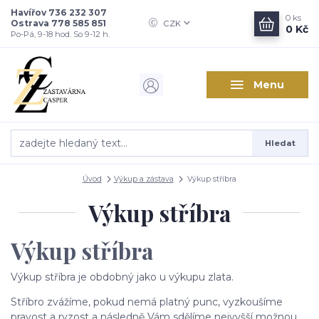
Havířov 736 232 307
0
ks
Ostrava 778 585 851
CZK
0 Kč
Po-Pá, 9-18 hod. So 9-12 h.
Menu
Hledat
Úvod
Výkup a zástava
Výkup stříbra
Výkup stříbra
Výkup stříbra
Výkup stříbra je obdobný jako u výkupu zlata.
Stříbro zvážíme, pokud nemá platný punc, vyzkoušíme
pravost a ryzost a následně Vám sdělíme nejvyšší možnou